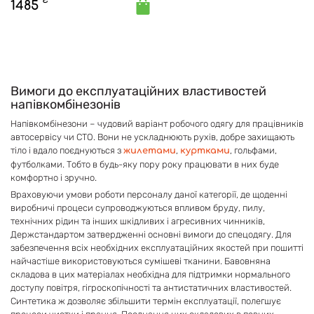
₴
1485
Вимоги до експлуатаційних властивостей
напівкомбінезонів
Напівкомбінезони – чудовий варіант робочого одягу для працівників
автосервісу чи СТО. Вони не ускладнюють рухів , добре захищають
тіло і вдало поєднуються з
,
, гольфами,
жилетами
куртками
футболками. Тобто в будь-яку пору року працювати в них буде
комфортно і зручно.
Враховуючи умови роботи персоналу даної категорії, де щоденні
виробничі процеси супроводжуються впливом бруду, пилу,
технічних рідин та інших шкідливих і агресивних чинників,
Держстандартом затвердженні основні вимоги до спецодягу. Для
забезпечення всіх необхідних експлуатаційних якостей при пошитті
найчастіше використовуються сумішеві тканини. Бавовняна
складова в цих матеріалах необхідна для підтримки нормального
доступу повітря, гігроскопічності та антистатичних властивостей.
Синтетика ж дозволяє збільшити термін експлуатації, полегшує