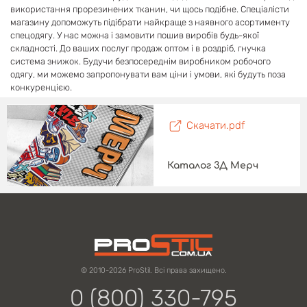
використання прорезинених тканин, чи щось подібне. Спеціалісти
магазину допоможуть підібрати найкраще з наявного асортименту
спецодягу. У нас можна і замовити пошив виробів будь-якої
складності. До ваших послуг продаж оптом і в роздріб, гнучка
система знижок. Будучи безпосереднім виробником робочого
одягу, ми можемо запропонувати вам ціни і умови, які будуть поза
конкуренцією.
Скачати.pdf
Каталог 3Д Мерч
© 2010-2026 ProStil. Всі права захищено.
0 (800) 330-795