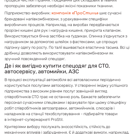
процеси чистки і прання. Поєднання цих складових в певних
пропорціях забезпечує необхідні якісні показники тканини.
Підприємство-виробник:
шиє сучасні
компанія «ПроСтиль»
брендовані напівкомбінезони, з урахуванням специфіки
виробничих процесів. Наприклад, на виробах передбачаються
прорізні кишені для рук і нагрудна кишеня, прикрита клапаном.
Використовується бічна застібка на ґудзиках. Спинка з'єднується з
нагрудником за допомогою шлейок з фастексами, це спрощує
підгонку одягу по росту. По талії вшивається еластична тасьма. Всі ці
дрібниці дозволяють використовувати напівкомбінезони як
зручний повсякденний спецодяг.
Де і як вигідно купити спецодяг для СТО,
автосервісу, автомийки, АЗС
В процесі експлуатації автомобіля всі автовласники періодично
користуються послугами автосервісу. У створенні іміджу успішного
підприємства з високим рівнем послуг зовнішній вигляд
співробітників СТО грає не останню роль. Бажаєте забезпечити
персонал сучасними спецівками і врахувати при цьому специфіку
робіт співробітників автозаправки, автомийників, слюсарів і
наладчиків на станції техобслуговування - підбирайте товари
в інтернет-супермаркеті ProStil.
Критеріями вибору послужать зносостійкість, стійкість до
механічних впливів і забруднення. Є й додаткові вимоги, наприклад,