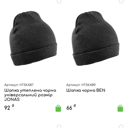
Артикул: HT5K487
Артикул: HT5K489
Шапка утеплена чорна
Шапка чорна BEN
універсальний розмір
JONAS
₴
₴
92
66