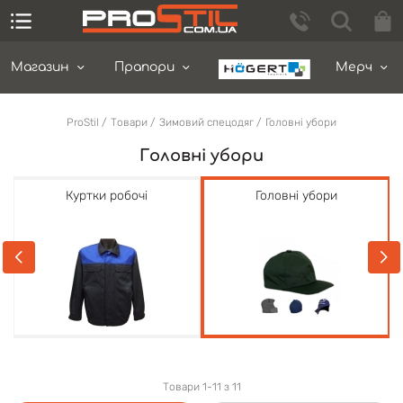
Магазин
Прапори
Мерч
ProStil
Товари
Зимовий спецодяг
Головні убори
Головні убори
Куртки робочі
Головні убори
Товари 1-11 з 11