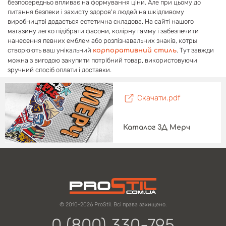
безпосередньо впливає на формування ціни. Але при цьому до
питання безпеки і захисту здоров'я людей на шкідливому
виробництві додається естетична складова. На сайті нашого
магазину легко підібрати фасони, колірну гамму і забезпечити
нанесення певних емблем або розпізнавальних знаків, котры
створюють ваш унікальний
. Тут завжди
корпоративний стиль
можна з вигодою закупити потрібний товар, використовуючи
зручний спосіб оплати і доставки.
Скачати.pdf
Каталог 3Д Мерч
© 2010-2026 ProStil. Всі права захищено.
0 (800) 330-795