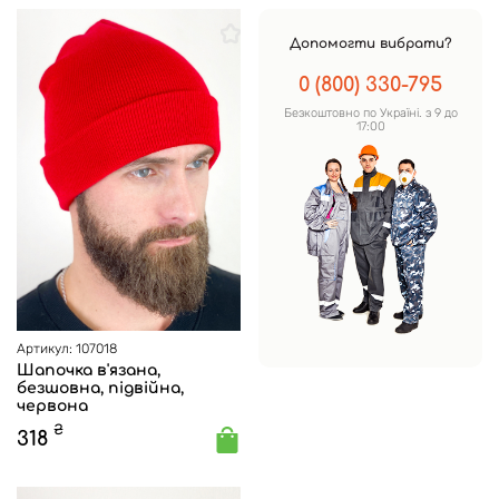
Допомогти вибрати?
0 (800) 330-795
Безкоштовно по Україні. з 9 до
17:00
Артикул: 107018
Шапочка в'язана,
безшовна, підвійна,
червона
₴
318