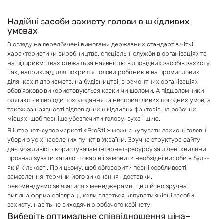
Надійні засоби захисту голови в шкідливих
умовах
З огляду на передбачені вимогами державних стандартів чіткі
характеристики виробництва, спеціальні служби в організаціях та
на підприємствах стежать за наявністю відповідних засобів захисту .
Так, наприклад, для покриття голови робітників на промислових
ділянках підприємств, на будівництві, в ремонтних організаціях
обов' язково використовуються каски чи шоломи. А підшоломники
одягають в періоди похолодання та несприятливих погодних умов, а
також за наявності відповідних шкідливих факторів на робочих
місцях, щоб певніше убезпечити голову, вуха і шию.
В інтернет-супермаркеті «ProStil» можна купувати захисні головні
убори з усіх населених пунктів України. Зручна структура сайту
дає можливість користувачам інтернет-ресурсу за лічені хвилини
проаналізувати каталог товарів і замовити необхідні вироби в будь-
якій кількості. При цьому, щоб обговорити певні особливості
замовлення, терміни його виконання і доставки,
рекомендуємо зв'язатися з менеджерами . Це дійсно зручна і
вигідна форма співпраці, коли вдається квпувати якісні засоби
захисту, навіть не виходячи з робочого кабінету.
Виберіть оптимальне співвідношення ціна–