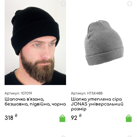
Артикул: 107019
Артикул: HT5K488
Шапочка в'язана,
Шапка утеплена сіра
безшовна, підвійна, чорна
JONAS універсальний
розмір
₴
₴
318
92