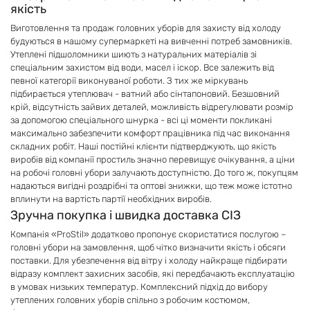
якість
Виготовлення та продаж головних уборів для захисту від холоду
будуються в нашому супермаркеті на вивченні потреб замовників.
Утеплені підшоломники шиють з натуральних матеріалів зі
спеціальним захистом від води, масел і іскор. Все залежить від
певної категорії виконуваної роботи. З тих же міркувань
підбирається утеплювач - ватний або сінтапоновий. Безшовний
крій, відсутність зайвих деталей, можливість відрегулювати розмір
за допомогою спеціального шнурка - всі ці моменти покликані
максимально забезпечити комфорт працівника під час виконання
складних робіт. Наші постійні клієнти підтверджують, що якість
виробів від компанії простиль значно перевищує очікування, а ціни
на робочі головні убори залучають доступністю. До того ж, покупцям
надаються вигідні роздрібні та оптові знижки, що теж може істотно
вплинути на вартість партії необхідних виробів.
Зручна покупка і швидка доставка СІЗ
Компанія «ProStil» додатково пропонує скористатися послугою –
головні убори на замовлення, щоб чітко визначити якість і обсяги
поставки. Для убезпечення від вітру і холоду найкраще підбирати
відразу комплект захисних засобів, які передбачають експлуатацію
в умовах низьких температур. Комплексний підхід до вибору
утеплених головних уборів спільно з робочим костюмом,