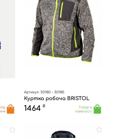
Артикул: 30180 - 30185
Куртка робоча BRISTOL
₴
1464
під
Товар в
ння
наявності