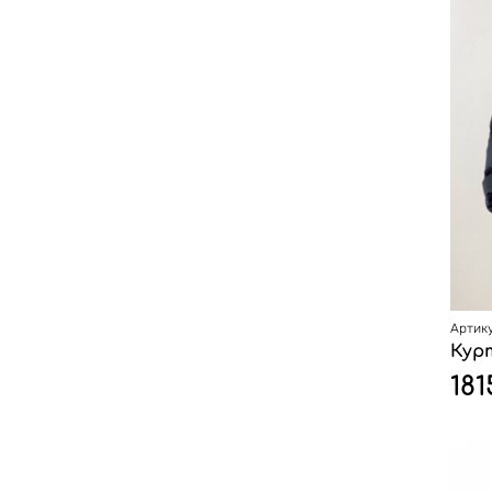
Артику
Кур
181