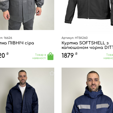
л: 16626
Артикул: HT5K260
ка ПІВНІЧ сіра
Куртка SOFTSHELL з
капюшоном чорна DIT
₴
₴
20
1879
Товар в
Това
наявності
наявно