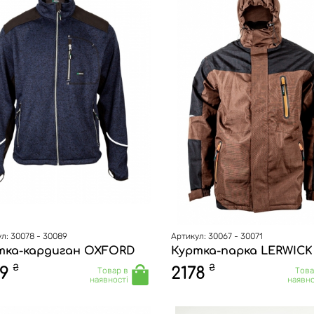
л: 30078 - 30089
Артикул: 30067 - 30071
тка-кардиган OXFORD
Куртка-парка LERWICK
₴
₴
9
2178
Товар в
Това
наявності
наявно