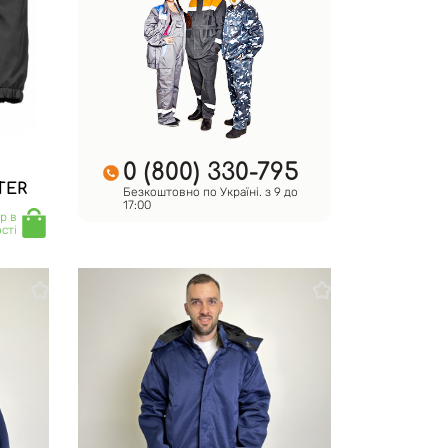
0 (800) 330-795
TER
Безкоштовно по Україні. з 9 до
17:00
р в
сті