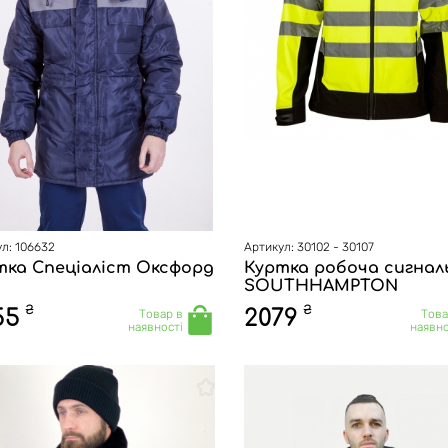
л: 106632
Артикул: 30102 - 30107
тка Спеціаліст Оксфорд
Куртка робоча сигнал
SOUTHHAMPTON
₴
₴
55
2079
Товар в
Това
наявності
наявно