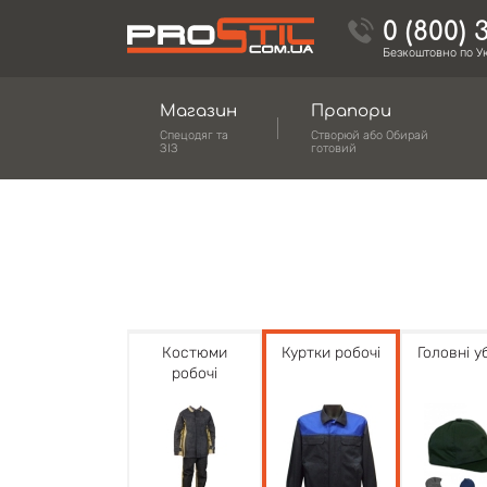
0 (800) 
Безкоштовно по Ук
Магазин
Прапори
Спецодяг та
Створюй або Обирай
ЗІЗ
готовий
Костюми
Куртки робочі
Головні у
робочі