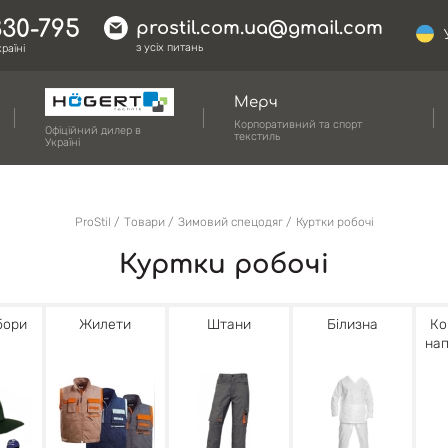
330-795
prostil.com.ua@gmail.com
з усіх питань
раїні
Мерч
Корпоративний та спорт
Офіційний дилер в
текстиль
Україні
ProStil
Товари
Зимовий спецодяг
Куртки робочі
Куртки робочі
бори
Жилети
Штани
Білизна
Ко
нап
н