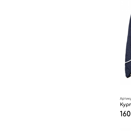
Артику
Кур
160