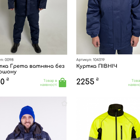
л: 0098
Артикул: 104319
тка Грета ватняна без
Куртка ПІВНІЧ
юшону
₴
₴
30
2255
Товар в
Това
наявності
наявно