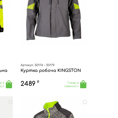
Артикул: 30174 - 30179
ьна
Куртка робоча KINGSTON
₴
2489
р в
Товар в
сті
наявності