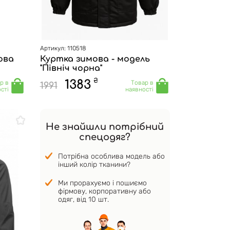
Артикул: 110518
ова
Куртка зимова - модель
"Північ чорна"
₴
1383
р в
Товар в
1991
сті
наявності
Не знайшли потрібний
спецодяг?
Потрібна особлива модель або
інший колір тканини?
Ми прорахуємо і пошиємо
фірмову, корпоративну або
одяг, від 10 шт.