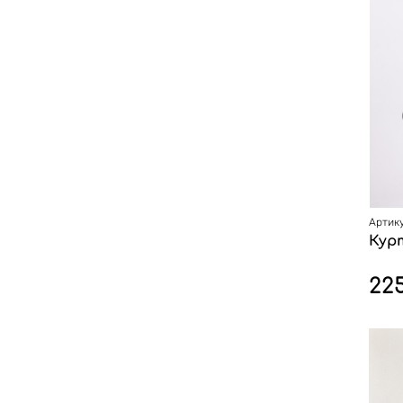
Артику
Кур
22