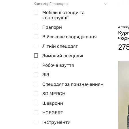
Категорії товарів:
Мобільні стенди та
конструкції
Прапори
Артику
Курт
Військове спорядження
чор
Літній спецодяг
27
Зимовий спецодяг
Робоче взуття
ЗІЗ
Спецодяг за призначенням
3D MERCH
Шеврони
HOEGERT
Інструменти