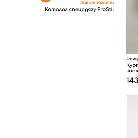
Артику
Кур
кап
14