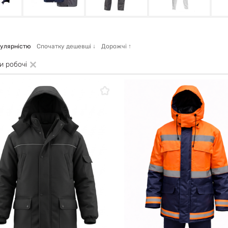
пулярністю
Спочатку дешевші
↓
Дорожчі
↑
и робочі