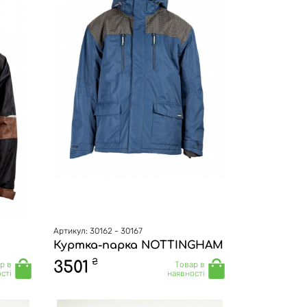
Артикул: 30162 - 30167
Куртка-парка NOTTINGHAM
₴
3501
р в
Товар в
сті
наявності