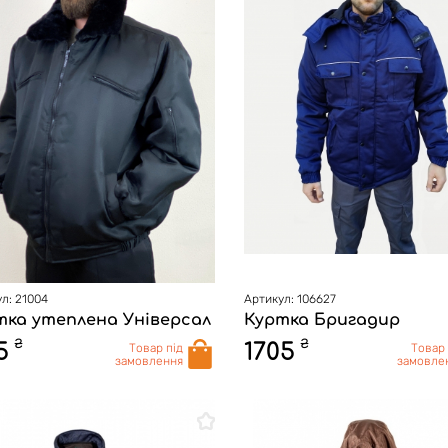
л: 21004
Артикул: 106627
тка утеплена Універсал
Куртка Бригадир
₴
₴
5
1705
Товар під
Товар 
замовлення
замовле