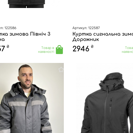
л: 122586
Артикул: 122587
ка зимова Північ 3
Куртка сигнальна зим
на
Дорожник
₴
₴
57
2946
Товар в
Това
наявності
наявно