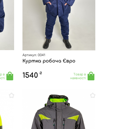
Артикул: 0041
Куртка робоча Євро
₴
1540
р в
Товар в
сті
наявності