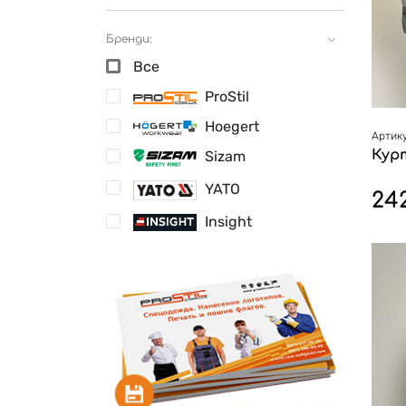
Бренди:
Все
ProStil
Hoegert
Артику
Курт
Sizam
YATO
24
Insight