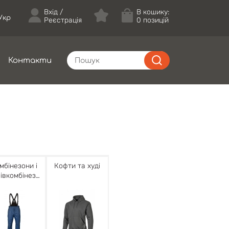
Вхід
В кошику:
Укр
Реєстрація
0 позицій
Контакти
мбінезони і
Кофти та худі
івкомбінезо
и утеплені