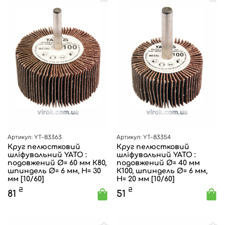
Артикул: YT-83363
Артикул: YT-83354
Круг пелюстковий
Круг пелюстковий
шліфувальний YATO :
шліфувальний YATO :
подовжений Ø= 60 мм К80,
подовжений Ø= 40 мм
шпиндель Ø= 6 мм, H= 30
К100, шпиндель Ø= 6 мм,
мм [10/60]
H= 20 мм [10/60]
₴
₴
81
51