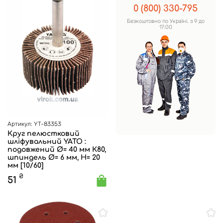
0 (800) 330-795
Безкоштовно по Україні. з 9 до
17:00
Артикул: YT-83353
Круг пелюстковий
шліфувальний YATO :
подовжений Ø= 40 мм К80,
шпиндель Ø= 6 мм, H= 20
мм [10/60]
₴
51