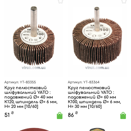
Артикул: YT-83355
Артикул: YT-83364
Круг пелюстковий
Круг пелюстковий
шліфувальний YATO :
шліфувальний YATO :
подовжений Ø= 40 мм
подовжений Ø= 60 мм
К120, шпиндель Ø= 6 мм,
К100, шпиндель Ø= 6 мм,
H= 20 мм [10/60]
H= 30 мм [10/60]
₴
₴
51
86