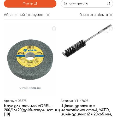
Фільтр
За популярністю
Абразивний інтсрумент
Очистити фільтр
Артикул: 08873
Артикул: YT-47695
Круг для точила VOREL :
Щітка дротяна з
200/16/20(дрібнозернистий)
нержавіючої сталі, YATO,
[10]
циліндрична Ø= 20х65 мм,