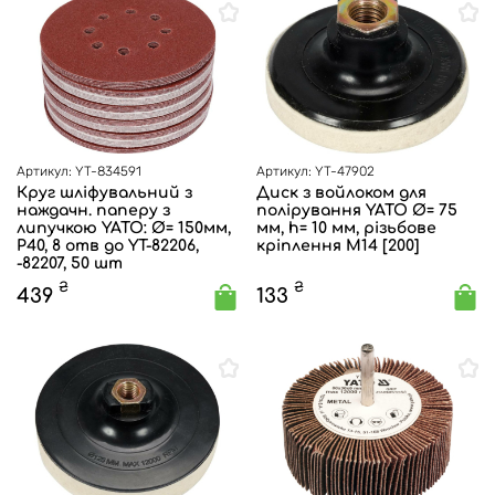
Артикул: YT-834591
Артикул: YT-47902
Круг шліфувальний з
Диск з войлоком для
наждачн. паперу з
полірування YATO Ø= 75
липучкою YATO: Ø= 150мм,
мм, h= 10 мм, різьбове
Р40, 8 отв до YT-82206,
кріплення М14 [200]
-82207, 50 шт
₴
₴
439
133