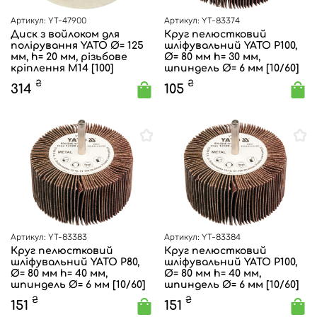
Артикул: YT-47900
Артикул: YT-83374
Диск з войлоком для
Круг пелюстковий
полірування YATO Ø= 125
шліфувальний YATO P100,
мм, h= 20 мм, різьбове
Ø= 80 мм h= 30 мм,
кріплення М14 [100]
шпиндель Ø= 6 мм [10/60]
₴
₴
314
105
Артикул: YT-83383
Артикул: YT-83384
Круг пелюстковий
Круг пелюстковий
шліфувальний YATO P80,
шліфувальний YATO P100,
Ø= 80 мм h= 40 мм,
Ø= 80 мм h= 40 мм,
шпиндель Ø= 6 мм [10/60]
шпиндель Ø= 6 мм [10/60]
₴
₴
151
151