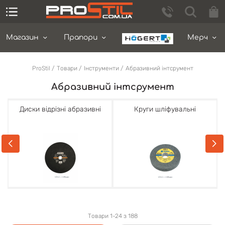
Магазин
Прапори
Мерч
ProStil
Товари
Інструменти
Абразивний інтсрумент
Абразивний інтсрумент
Диски відрізні абразивні
Круги шліфувальні
Товари 1-24 з 188