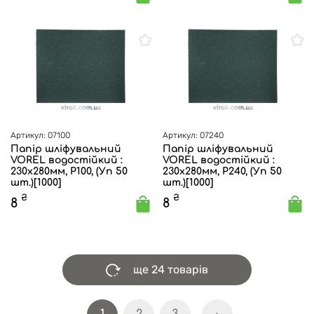
Артикул: 07100
Артикул: 07240
Папір шліфувальний
Папір шліфувальний
VOREL водостійкий :
VOREL водостійкий :
230x280мм, P100, (Уп 50
230x280мм, P240, (Уп 50
шт.)[1000]
шт.)[1000]
₴
₴
8
8
ще 24 товарів