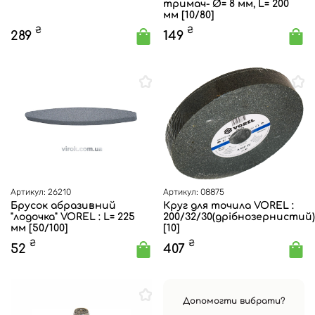
тримач- Ø= 8 мм, L= 200
мм [10/80]
₴
₴
289
149
Артикул: 26210
Артикул: 08875
Брусок абразивний
Круг для точила VOREL :
"лодочка" VOREL : L= 225
200/32/30(дрібнозернистий
мм [50/100]
[10]
₴
₴
52
407
Допомогти вибрати?