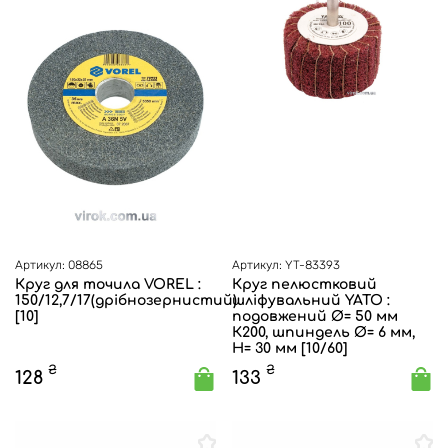
Артикул: 08865
Артикул: YT-83393
Круг для точила VOREL :
Круг пелюстковий
150/12,7/17(дрібнозернистий)
шліфувальний YATO :
[10]
подовжений Ø= 50 мм
К200, шпиндель Ø= 6 мм,
H= 30 мм [10/60]
₴
₴
128
133