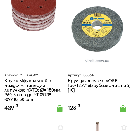
Артикул: YT-834582
Артикул: 08864
Круг шліфувальний з
Круг для точила VOREL :
наждачн. паперу з
150/12,7/16(грубозернистий)
липучкою YATO: Ø= 150мм,
[10]
Р60, 6 отв до YT-09739,
-09740, 50 шт
₴
₴
439
128