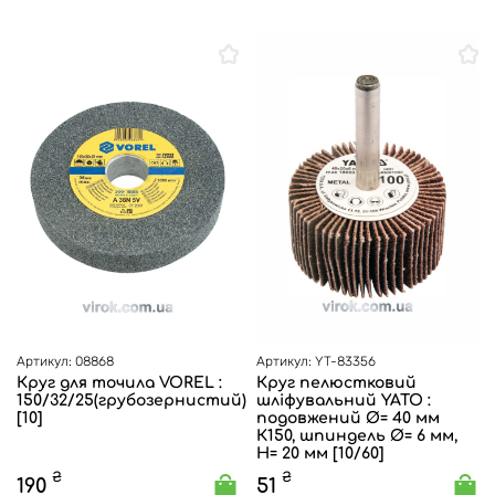
Артикул: 08868
Артикул: YT-83356
Круг для точила VOREL :
Круг пелюстковий
150/32/25(грубозернистий)
шліфувальний YATO :
[10]
подовжений Ø= 40 мм
К150, шпиндель Ø= 6 мм,
H= 20 мм [10/60]
₴
₴
190
51