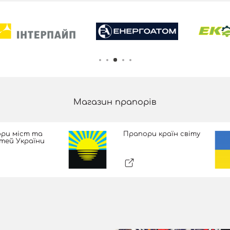
Магазин прапорів
ри міст та
Прапори країн світу
тей України