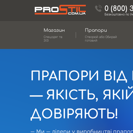
0 (800) 
Безкоштовно по Ук
Магазин
Прапори
Спецодяг та
Створюй або Обирай
ЗІЗ
готовий
ПРАПОРИ ВІД 
— ЯКІСТЬ, ЯКІ
ДОВІРЯЮТЬ!
— Ми — лідери у виробництві прапор