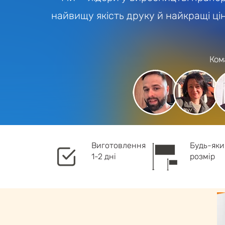
найвищу якість друку й найкращі ці
Ком
Виготовлення
Будь-як
1-2 дні
розмір