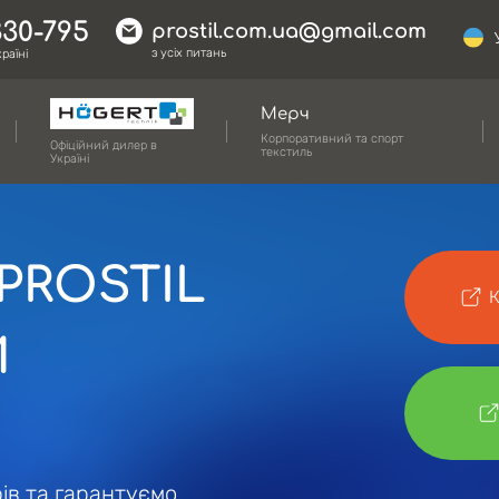
330-795
prostil.com.ua@gmail.com
з усіх питань
раїні
Мерч
Корпоративний та спорт
Офіційний дилер в
текстиль
Україні
PROSTIL
К
Й
ів та гарантуємо