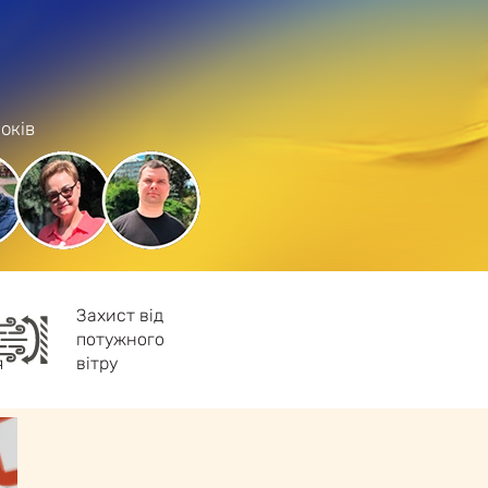
оків
Захист від
потужного
я
вітру