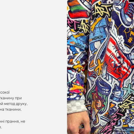
сокої
 тканину при
ий метод друку,
на тканини.
ні прання, не
.