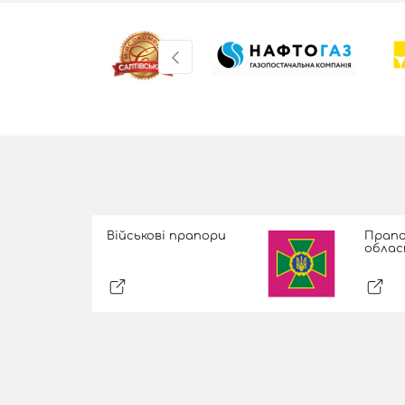
Військові прапори
Прапо
облас