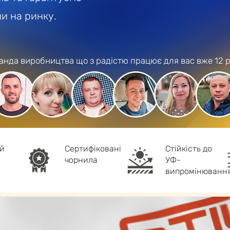
ни на ринку.
анда виробництва що з радістю працює для вас вже 12 р
ий
Cертифіковані
Стійкість до
чорнила
УФ-
випромінюванн