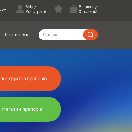
Вхід
В кошику:
Укр
Реєстрація
0 позицій
Контакти
онструктор прапорів
Магазин прапорів