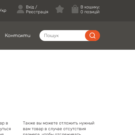
Вхід
В кошику:
Укр
Реєстрація
0 позицій
Контакти
ар в
Также вы можете отложить нужный
уться
вам товар в случае отсутствия
мя.
размера, чтобы отслеживать