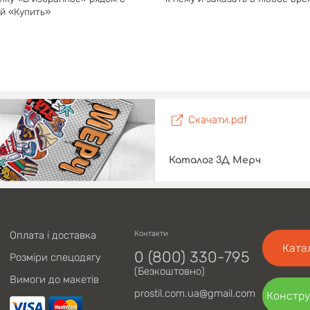
й «Купить»
Скачати.pdf
Каталог 3Д Мерч
Оплата і доставка
Контакти
Ката
0 (800) 330-795
Розміри спецодягу
(Безкоштовно)
Вимоги до макетів
prostil.com.ua@gmail.com
Констру