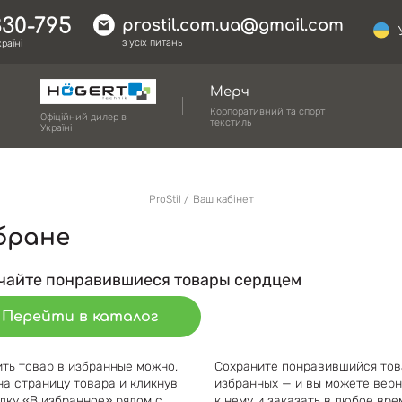
330-795
prostil.com.ua@gmail.com
з усіх питань
раїні
Мерч
Корпоративний та спорт
Офіційний дилер в
текстиль
Україні
ProStil
Ваш кабінет
бране
чайте понравившиеся товары сердцем
Перейти в каталог
ть товар в избранные можно,
Сохраните понравившийся тов
на страницу товара и кликнув
избранных — и вы можете верн
лку «В избранное» рядом с
к нему и заказать в любое вре