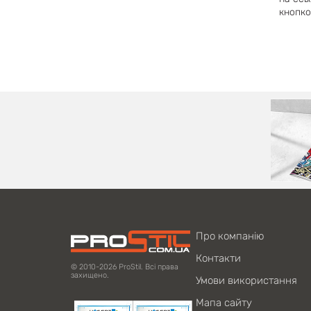
кнопко
Про компанію
Контакти
© 2010-2026 ProStil. Всі права
захищено.
Умови використання
Мапа сайту