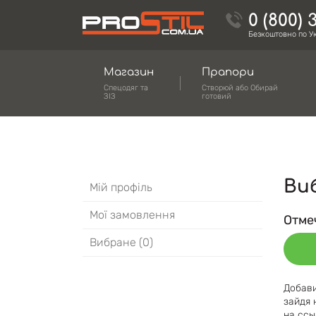
0 (800) 
Безкоштовно по Ук
Магазин
Прапори
Спецодяг та
Створюй або Обирай
ЗІЗ
готовий
Ви
Мій профіль
Мої замовлення
Отме
Вибране (0)
Добави
зайдя 
на ссы