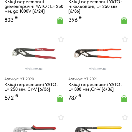
Кліщі переставні
Кліщі переставні YATO :
діелектричні YATO : L= 250
нікельовані, L= 250 мм
мм, до 1000V [6/24]
[6/36]
₴
₴
803
396
Артикул: YT-2090
Артикул: YT-2091
Кліщі переставні YATO :
Кліщі переставні YATO :
L= 250 мм. Cr-V [6/36]
L= 300 мм ,Cr-V [6/36]
₴
₴
572
737