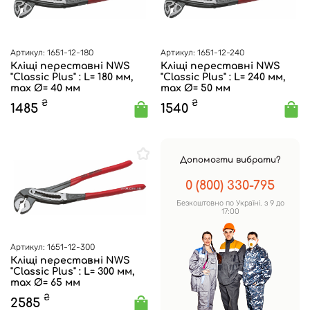
Артикул: 1651-12-180
Артикул: 1651-12-240
Кліщі переставні NWS
Кліщі переставні NWS
"Classic Plus" : L= 180 мм,
"Classic Plus" : L= 240 мм,
max Ø= 40 мм
max Ø= 50 мм
₴
₴
1485
1540
Допомогти вибрати?
0 (800) 330-795
Безкоштовно по Україні. з 9 до
17:00
Артикул: 1651-12-300
Кліщі переставні NWS
"Classic Plus" : L= 300 мм,
max Ø= 65 мм
₴
2585