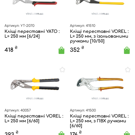
Артикул: YT-2070
Артикул: 41510
Кліщі переставні YATO :
Кліщі переставні VOREL :
L= 250 мм [6/24]
L= 250 мм, з ізольованими
ручками [10/50]
₴
₴
418
352
Артикул: 40057
Артикул: 41500
Кліщі переставні VOREL :
Кліщі переставні VOREL :
L= 250 мм [6/60]
L= 250 мм, з ПВХ ручками
[6/60]
₴
₴
393
176