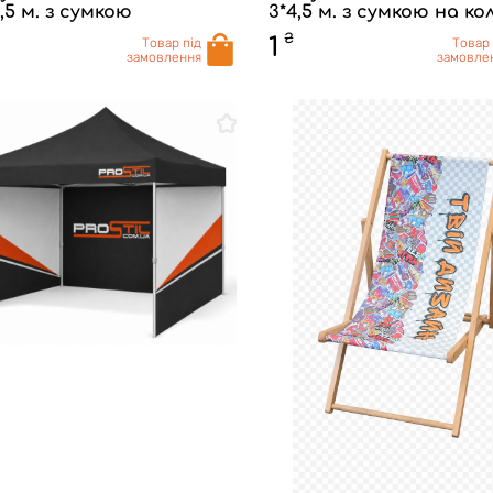
2,5 м. з сумкою
3*4,5 м. з сумкою на ко
₴
1
Товар під
Товар 
замовлення
замовле