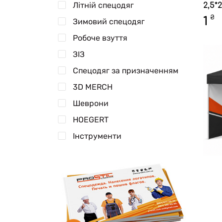
Літній спецодяг
2,5*
₴
1
Зимовий спецодяг
Робоче взуття
ЗІЗ
Спецодяг за призначенням
3D MERCH
Шеврони
HOEGERT
Інструменти