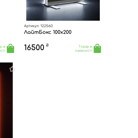
Артикул: 122560
ЛайтБокс 100х200
₴
16500
р в
Товар в
сті
наявності