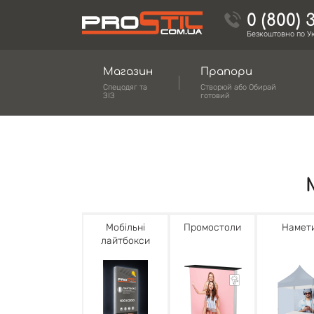
0 (800) 
Безкоштовно по Ук
Магазин
Прапори
Спецодяг та
Створюй або Обирай
ЗІЗ
готовий
Мобільні
Промостоли
Намет
лайтбокси