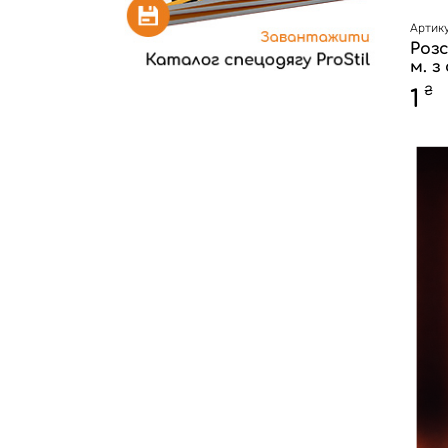
Артику
Роз
м. з
₴
1