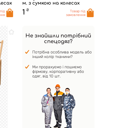
лесах
м. з сумкою на колесах
₴
1
під
Товар під
ння
замовлення
Не знайшли потрібний
спецодяг?
Потрібна особлива модель або
інший колір тканини?
Ми прорахуємо і пошиємо
фірмову, корпоративну або
одяг, від 10 шт.