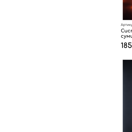
Артику
Сис
сумц
18