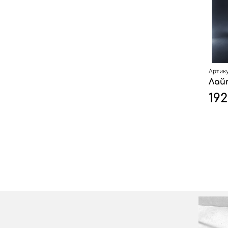
Артику
Лай
19