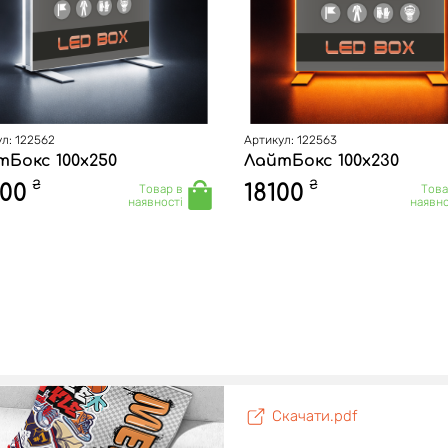
л: 122562
Артикул: 122563
тБокс 100х250
ЛайтБокс 100х230
₴
₴
200
18100
Товар в
Това
наявності
наявно
Скачати.pdf