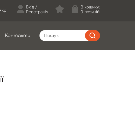
Вхід
В кошику:
Укр
Реєстрація
0 позицій
Контакти
ї