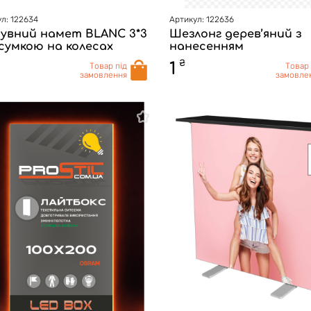
л: 122634
Артикул: 122636
сувний намет BLANC 3*3
Шезлонг дерев’яний з
 сумкою на колесах
нанесенням
₴
1
Товар під
Товар 
замовлення
замовле