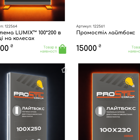
л: 122564
Артикул: 122561
тема LUMIX™ 100*200 в
Промостіл лайтбокс
і на колесах
₴
₴
500
15000
Товар в
Това
наявності
наявно