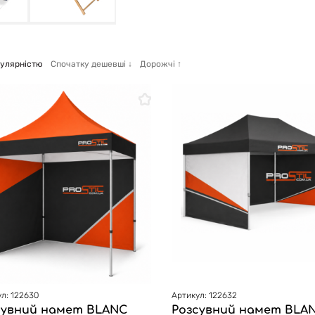
пулярністю
Спочатку дешевші
↓
Дорожчі
↑
л: 122630
Артикул: 122632
сувний намет BLANC
Розсувний намет BLA