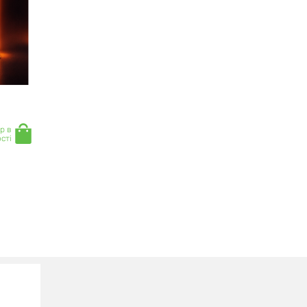
р в
сті