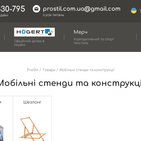
330-795
prostil.com.ua@gmail.com
з усіх питань
раїні
Мерч
Корпоративний та спорт
Офіційний дилер в
текстиль
Україні
ProStil
Товари
Мобільні стенди та конструкції
Мобільні стенди та конструкці
и
Шезлонг