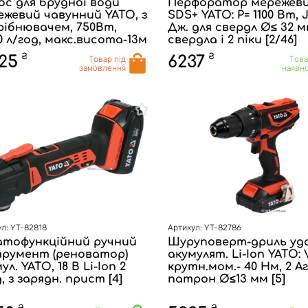
ос для брудної води
Перфоратор мережев
ежевий чавунний YATO, з
SDS+ YATO: P= 1100 Вт, J
рібнювачем, 750Вт,
Дж. для свердл Ø≤ 32 м
0 л/год, макс.висота-13м
свердла і 2 піки [2/46]
₴
₴
25
6237
Товар під
Това
замовлення
наявно
л: YT-82818
Артикул: YT-82786
атофункційний ручний
Шуруповерт-дриль уд
трумент (реноватор)
акумулят. Li-Ion YATO: 
ул. YATO, 18 В Li-Ion 2
крутн.мом.- 40 Нм, 2 Аг
, з зарядн. прист [4]
патрон Ø≤13 мм [5]