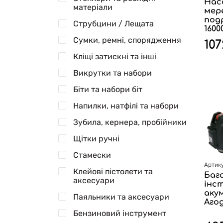
Нас
матеріали
мер
под
Струбцини / Лещата
1600
Сумки, ремні, спорядження
107
Кліщі затискні та інші
Викрутки та набори
Біти та набори біт
Напилки, натфілі та набори
Зубила, кернера, пробійники
Щітки ручні
Стамески
Артику
Клейові пістолети та
Баг
аксесуари
інс
акум
Паяльники та аксесуари
Агод
Бензиновий інструмент