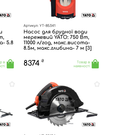
Артикул: YT-85341
и
Насос для брудної води
т,
мережевий YATO: 750 Вт,
а- 5.8
11000 л/год, макс.висота-
8.5м, макс.глибина- 7 м [3]
₴
8374
р в
Товар в
сті
наявності