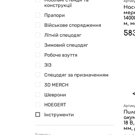
Артику
конструкції
Нас
мере
Прапори
1400
м, м
Військове спорядження
58
Літній спецодяг
Зимовий спецодяг
Робоче взуття
ЗІЗ
Спецодяг за призначенням
3D MERCH
Шеврони
HOEGERT
Артику
Пил
Інструменти
акум
18 В
мм, 
Бренди: