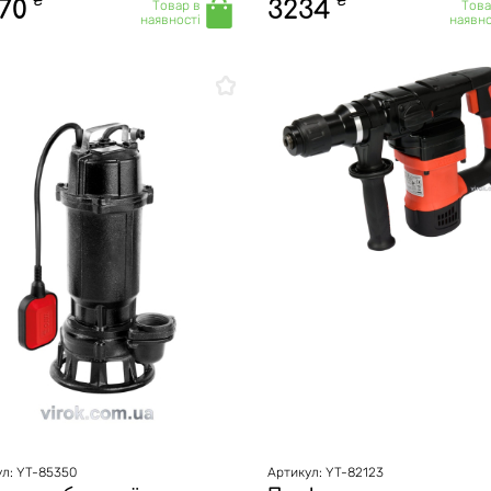
₴
₴
70
3234
Товар в
Това
наявності
наявно
л: YT-85350
Артикул: YT-82123