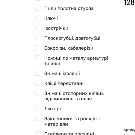
128
Пили полотна стусла
Ключі
Ізострічки
Плоскогубці, довгогубці
Бокорізи, кабелерізи
Ножиці по металу арматурі
та інші
Знімачі ізоляції
Кліщі переставні
Знімачі стопорних кілець
підшипників та інше
Ліхтарі
Заклепники та росхідні
матеріали
Артику
Степлери та росхідні