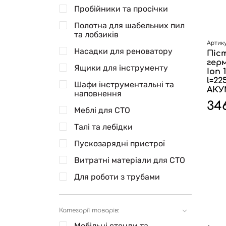
Пробійники та просічки
Полотна для шабельних пил
та лобзиків
Артику
Насадки для реноватору
Піст
герм
Ящики для інструменту
Ion 
l=22
Шафи інструментальні та
АКУ
наповнення
34
Меблі для СТО
Талі та лебідки
Пускозарядні пристрої
Витратні матеріали для СТО
Для роботи з трубами
Категорії товарів:
Мобільні стенди та