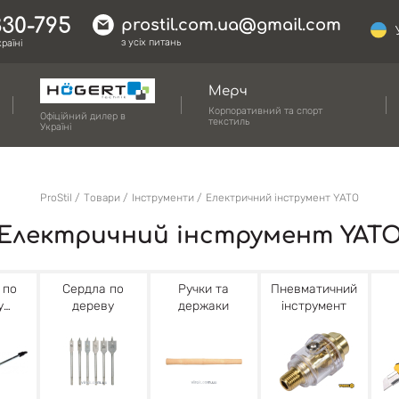
330-795
prostil.com.ua@gmail.com
з усіх питань
раїні
Мерч
Корпоративний та спорт
Офіційний дилер в
текстиль
Україні
ProStil
Товари
Інструменти
Електричний інструмент YATO
Електричний інструмент YAT
 по
Сердла по
Ручки та
Пневматичний
у
дереву
держаки
інструмент
 та