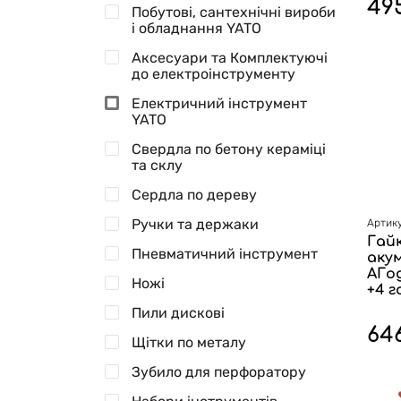
49
Побутові, сантехнічні вироби
і обладнання YATO
Аксесуари та Комплектуючі
до електроінструменту
Електричний інструмент
YATO
Свердла по бетону кераміці
та склу
Сердла по дереву
Ручки та держаки
Артику
Гай
Пневматичний інструмент
акум
АГод
Ножі
+4 г
Пили дискові
64
Щітки по металу
Зубило для перфоратору