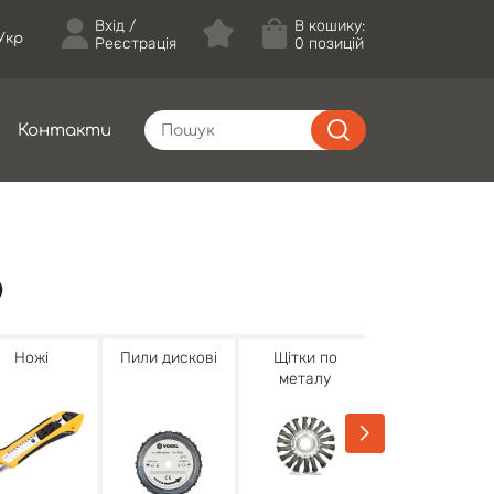
Вхід
В кошику:
Укр
Реєстрація
0 позицій
Контакти
O
Ножі
Пили дискові
Щітки по
Зубило для
металу
перфоратору