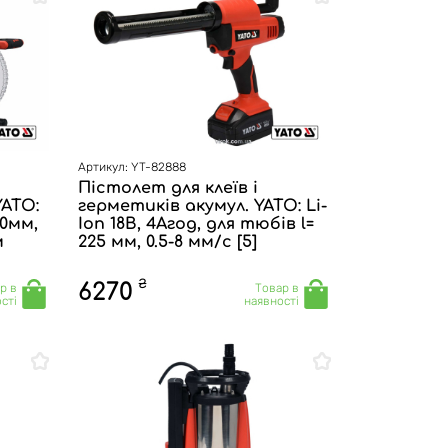
Артикул: YT-82888
Пістолет для клеїв і
ATO:
герметиків акумул. YATO: Li-
30мм,
Ion 18В, 4Агод, для тюбів l=
м
225 мм, 0.5-8 мм/с [5]
₴
6270
р в
Товар в
сті
наявності