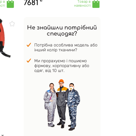
₴
7681
р в
Товар в
сті
наявності
Не знайшли потрібний
спецодяг?
Потрібна особлива модель або
інший колір тканини?
Ми прорахуємо і пошиємо
фірмову, корпоративну або
одяг, від 10 шт.