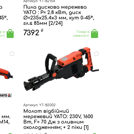
Артикул: YT-82154
а
Пила дискова мережева
YATO : P= 2.8 кВт, диск
5°,
Ø=235x25.4x3 мм, кут 0-45°,
гл.≤ 85мм [2/24]
₴
7392
р в
Товар в
сті
наявності
Артикул: YT-82002
Молот відбійний
 мм.
мережевий YATO: 230V, 1600
М14,
Вт, F= 70 Дж з оливним
охолодженням; + 2 піки [1]