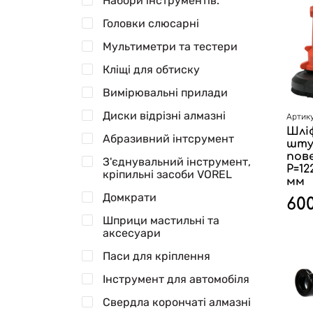
Набори інструментів.
Головки слюсарні
Мультиметри та тестери
Кліщі для обтиску
Вимірювальні прилади
Диски відрізні алмазні
Артику
Шлі
Абразивний інтсрумент
шту
пове
З'єднувальний інструмент,
P=1
кріпильні засоби VOREL
мм
Домкрати
60
Шприци мастильні та
аксесуари
Паси для кріплення
Інструмент для автомобіля
Свердла корончаті алмазні