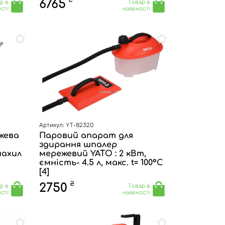
₴
6765
р в
Товар в
сті
наявності
Артикул: YT-82320
жева
Паровий апарат для
здирання шпалер
нахил
мережевий YATO : 2 кВт,
ємність- 4.5 л, макс. t= 100°С
[4]
₴
2750
р в
Товар в
сті
наявності