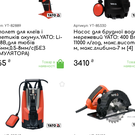
л: YT-82889
Артикул: YT-85330
олет для клеїв і
Насос для брудної вод
етиків акумул.YATO: Li-
мережевий YATO: 400 В
18В,для тюбів
11000 л/год, макс.висот
5мм,0.5-8мм/с(БЕЗ
м, макс.глибина-7 м [4]
МУЛЯТОРА)
₴
₴
65
3410
Товар в
Това
наявності
наявно