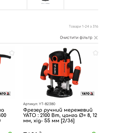
Товари 1-24 з 316
Очистити фільтр
Артикул: YT-82380
на
Фрезер ручний мережевий
300
YATO : 2100 Вт, цанга Ø= 8, 12
0
мм, хід- 55 мм [2/36]