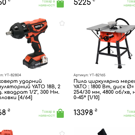
₴
₴
50
5225
Товар в
Това
наявності
наявно
л: YT-82804
Артикул: YT-82165
коверт ударний
Пила циркулярна мере
уляторний YATO 18В, 2
YATO : 1800 Вт, диск Ø=
. квадрат 1/2", 300 Нм.
254/30 мм, 4800 об/хв, 
оловки [4/64]
0-45° [1/10]
₴
₴
68
13398
Товар в
Това
наявності
наявно