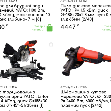
л: YT-85343
Артикул: YT-82152
ос для брудної води
Пила дискова мережев
жевий YATO: 1100 Вт,
YATO : P= 1.5 кВт, диск
0 л/год, макс.висота-10
Ø=185x20x2.8 мм, кут 0-4
акс.глибина- 7 м [3]
гл.≤ 65мм [2/40]
₴
₴
30
4447
Товар в
Това
наявності
наявно
л: YT-82816
Артикул: YT-82105
а торцьовальна
Шліфмашина кутова
уляторна YATO : Li-Ion
мережева YATO : Ø= 230
, 4 АГод, диск Ø=185/30
P= 2400 Вт, 6000 об/хв, 
різ 0°/45°-51/35мм [1]
плавний пуск [2/42]