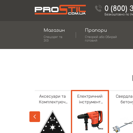
0 (800) 
Безкоштовно по Ук
Магазин
Прапори
Спецодяг та
Створюй або Обирай
ЗІЗ
готовий
Побутові,
Аксесуари та
Електричний
Свердла
сантехнічні
Комплектуючі
інструмент
бетон
вироби і
до
YATO
кераміці
обладнання
електроінстру
склу
YATO
менту