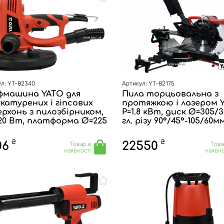
л: YT-82340
Артикул: YT-82175
фмашина YATO для
Пила торцьовальна з
катурених і гіпсових
протяжкою і лазером Y
рхонь з пилозбірником,
P=1.8 кВт, диск Ø=305/
220 Вт, платформа Ø=225
гл. різу 90°/45°-105/60м
₴
₴
06
22550
Товар в
Това
наявності
наявно