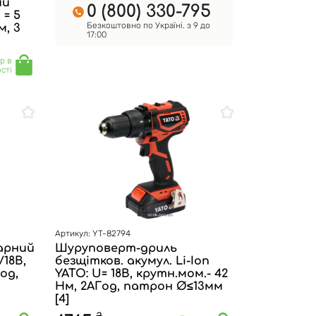
ий
0 (800) 330-795
 = 5
Безкоштовно по Україні. з 9 до
м, 3
17:00
р в
сті
Артикул: YT-82794
арний
Шуруповерт-дриль
V18В,
безщітков. акумул. Li-Ion
од,
YATO: U= 18В, крутн.мом.- 42
Нм, 2АГод, патрон Ø≤13мм
[4]