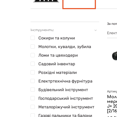
За по
Інструменти:
Елект
Сокири та колуни
Молотки, кувалди, зубила
Ломи та цвяходери
Садовий інвентар
Розхідні матеріали
Електртехнічна фурнітура
Будівельний інструмент
Артику
Мол
Господарський інструмент
мере
J= 2
Металоріжучий інструмент
[2/16
Газові пальники та балони