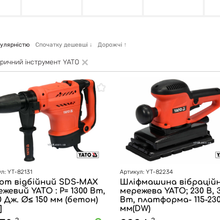
пулярністю
Спочатку дешевші
↓
Дорожчі
↑
ричний інструмент YATO
л: YT-82131
Артикул: YT-82234
от відбійний SDS-MAX
Шліфмашина вібрацій
жевий YATO : P= 1300 Вт,
мережева YATO; 230 В, 
0 Дж. Ø≤ 150 мм (бетон)
Вт, платформа- 115-23
]
мм(DW)