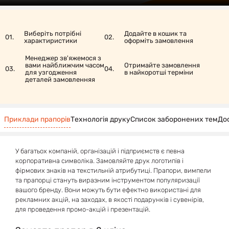
Виберіть потрібні
Додайте в кошик та
01.
02.
характиристики
оформіть замовлення
Менеджер зв'яжемося з
вами найближчим часом
Отримайте замовлення
03.
04.
для узгодження
в найкоротші терміни
деталей замовленняя
Приклади прапорів
Технологія друку
Список заборонених тем
До
У багатьох компаній, організацій і підприємств є певна
корпоративна символіка. Замовляйте друк логотипів і
фірмових знаків на текстильній атрибутиці. Прапори, вимпели
та прапорці стануть виразним інструментом популяризації
вашого бренду. Вони можуть бути ефектно використані для
рекламних акцій, на заходах, в якості подарунків і сувенірів,
для проведення промо-акцій і презентацій.