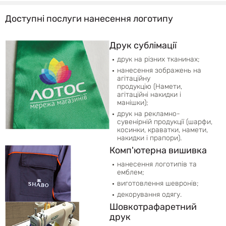
Доступні послуги нанесення логотипу
Друк сублімації
друк на різних тканинах;
нанесення зображень на
агітаційну
продукцію (Намети,
агітаційні накидки і
манішки);
друк на рекламно-
сувенірній продукції (шарфи,
косинки, краватки, намети,
накидки і прапори).
Комп'ютерна вишивка
нанесення логотипів та
емблем;
виготовлення шевронів;
декорування одягу.
Шовкотрафаретний
друк