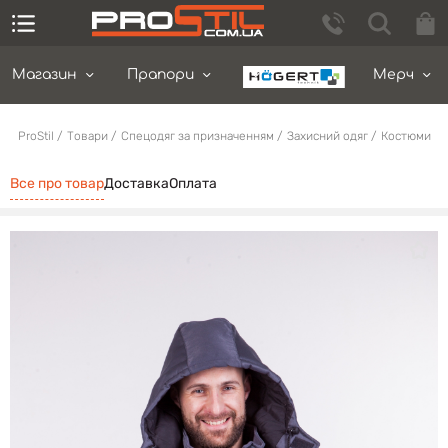
Магазин
Прапори
Мерч
ProStil
Товари
Спецодяг за призначенням
Захисний одяг
Костюми
Все про товар
Доставка
Оплата