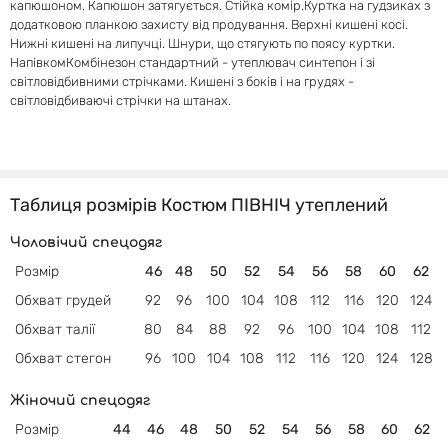
капюшоном. Капюшон затягується. Стійка комір.Куртка на гудзиках з
додатковою планкою захисту від продування. Верхні кишені косі.
Нижні кишені на липучці. Шнури, що стягують по поясу куртки.
НапівкомКомбінезон стандартний - утеплювач синтепон і зі
світловідбивними стрічками. Кишені з боків і на грудях -
світловідбиваючі стрічки на штанах.
Таблиця розмірів Костюм ПІВНІЧ утеплений
Чоловічий спецодяг
Розмір
46
48
50
52
54
56
58
60
62
Обхват грудей
92
96
100
104
108
112
116
120
124
Обхват талії
80
84
88
92
96
100
104
108
112
Обхват
стегон
96
100
104
108
112
116
120
124
128
Жіночий спецодяг
Розмір
44
46
48
50
52
54
56
58
60
62