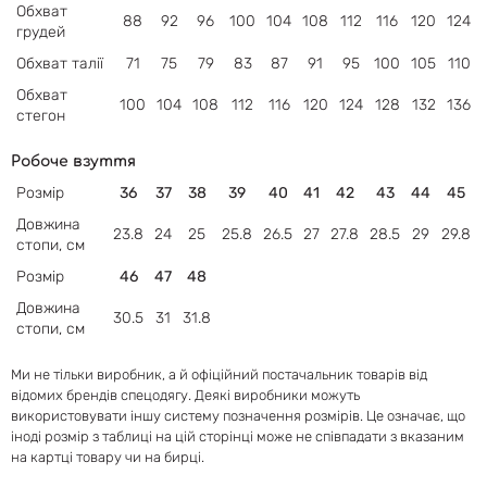
Обхват
88
92
96
100
104
108
112
116
120
124
грудей
Обхват
талії
71
75
79
83
87
91
95
100
105
110
Обхват
100
104
108
112
116
120
124
128
132
136
стегон
Робоче взуття
Розмір
36
37
38
39
40
41
42
43
44
45
Довжина
23.8
24
25
25.8
26.5
27
27.8
28.5
29
29.8
стопи, см
Розмір
46
47
48
Довжина
30.5
31
31.8
стопи, см
Ми не тільки виробник, а й офіційний постачальник товарів від
відомих брендів спецодягу. Деякі виробники можуть
використовувати іншу систему позначення розмірів. Це означає, що
іноді розмір з таблиці на цій сторінці може не співпадати з вказаним
на картці товару чи на бирці.