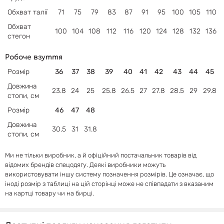
Обхват
талії
71
75
79
83
87
91
95
100
105
110
Обхват
100
104
108
112
116
120
124
128
132
136
стегон
Робоче взуття
Розмір
36
37
38
39
40
41
42
43
44
45
Довжина
23.8
24
25
25.8
26.5
27
27.8
28.5
29
29.8
стопи, см
Розмір
46
47
48
Довжина
30.5
31
31.8
стопи, см
Ми не тільки виробник, а й офіційний постачальник товарів від
відомих брендів спецодягу. Деякі виробники можуть
використовувати іншу систему позначення розмірів. Це означає, що
іноді розмір з таблиці на цій сторінці може не співпадати з вказаним
на картці товару чи на бирці.