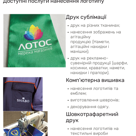
Доступні послуги нанесення логотипу
Друк сублімації
друк на різних тканинах;
нанесення зображень на
агітаційну
продукцію (Намети,
агітаційні накидки і
манішки);
друк на рекламно-
сувенірній продукції (шарфи,
косинки, краватки, намети,
накидки і прапори).
Комп'ютерна вишивка
нанесення логотипів та
емблем;
виготовлення шевронів;
декорування одягу.
Шовкотрафаретний
друк
нанесення логотипів на
текстильні вироби