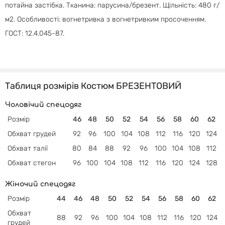
потайна застібка. Тканина: парусина/брезент. Щільність: 480 г/
м2. Особливості: вогнетривка з вогнетривким просоченням.
ГОСТ: 12.4.045-87.
Таблиця розмірів Костюм БРЕЗЕНТОВИЙ
Чоловічий спецодяг
Розмір
46
48
50
52
54
56
58
60
62
Обхват грудей
92
96
100
104
108
112
116
120
124
Обхват талії
80
84
88
92
96
100
104
108
112
Обхват
стегон
96
100
104
108
112
116
120
124
128
Жіночий спецодяг
Розмір
44
46
48
50
52
54
56
58
60
62
Обхват
88
92
96
100
104
108
112
116
120
124
грудей