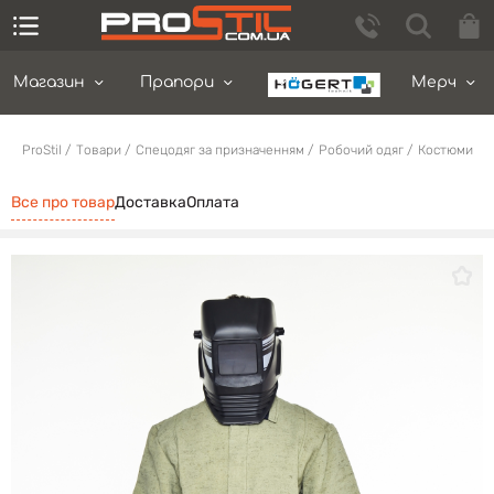
Магазин
Прапори
Мерч
ProStil
Товари
Спецодяг за призначенням
Робочий одяг
Костюми
Все про товар
Доставка
Оплата