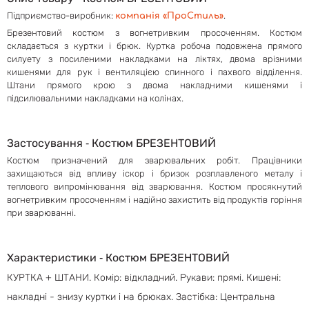
Підприємство-виробник:
.
компанія «ПроСтиль»
Брезентовий костюм з
вогнетривким
просоченням. Костюм
складається з куртки і брюк. Куртка робоча подовжена прямого
силуету з посиленими накладками на ліктях, двома врізними
кишенями для рук і вентиляцією спинного і пахвого відділення.
Штани прямого крою з двома накладними кишенями і
підсилювальними накладками на колінах.
Застосування ‐ Костюм БРЕЗЕНТОВИЙ
Костюм призначений для зварювальних робіт. Працівники
захищаються від впливу іскор і бризок розплавленого металу і
теплового випромінювання від зварювання. Костюм просякнутий
вогнетривким просоченням і надійно захистить від продуктів горіння
при зварюванні.
Характеристики ‐ Костюм БРЕЗЕНТОВИЙ
КУРТКА + ШТАНИ. Комір: відкладний. Рукави: прямі. Кишені:
накладні - знизу куртки і на брюках. Застібка: Центральна