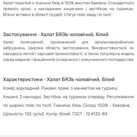
Халат пошитий з тканини бязь зі 100% вмістом бавовни. Стандартного
прямого крою, з накладними кишенями і застібкою на ґудзиках.
Втачні вставки в області грудей. Стягує пояс ззаду по талії.
Застосування ‐ Халат БЯЗЬ чоловічий, білий
Халат полегшений, призначений для загальновиробничих
забруднень. Широка область застосування. Використовується, як
накидка в легкій і харчовій промисловості, а також популярна модель
серед медиків і працівників складського і комунального господарства.
Характеристики ‐ Халат БЯЗЬ чоловічий, білий
Комір: відкладний. Рукави: прямі, з манжетом на гудзику.
Кишені: 2 накладні. Застібка: на ґудзиках спереду. Регулювання
по ширині: пояс по талії. Тканина: бязь. Склад: 100% - бавовна.
Щільність: 125 гр/м2. Колір: білий. ГОСТ : 12.4132-83