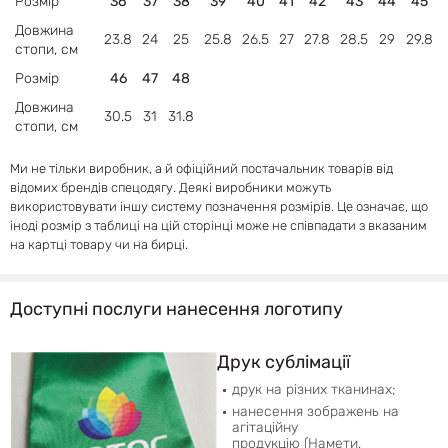
Розмір
36
37
38
39
40
41
42
43
44
45
Довжина
23.8
24
25
25.8
26.5
27
27.8
28.5
29
29.8
стопи, см
Розмір
46
47
48
Довжина
30.5
31
31.8
стопи, см
Ми не тільки виробник, а й офіційний постачальник товарів від
відомих брендів спецодягу. Деякі виробники можуть
використовувати іншу систему позначення розмірів. Це означає, що
іноді розмір з таблиці на цій сторінці може не співпадати з вказаним
на картці товару чи на бирці.
Доступні послуги нанесення логотипу
Друк сублімації
друк на різних тканинах;
нанесення зображень на
агітаційну
продукцію (Намети,