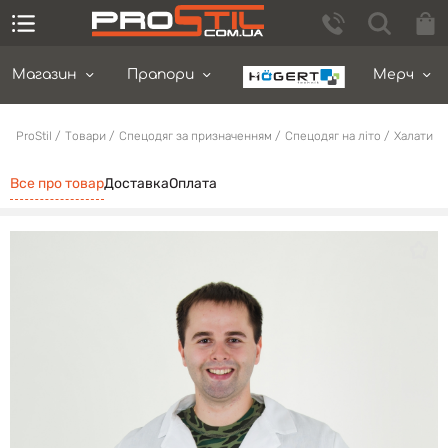
Магазин
Прапори
Мерч
ProStil
Товари
Спецодяг за призначенням
Спецодяг на літо
Халати
Все про товар
Доставка
Оплата