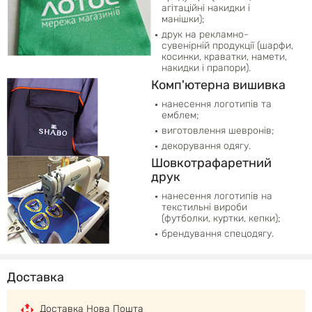
агітаційні накидки і
манішки);
друк на рекламно-
сувенірній продукції (шарфи,
косинки, краватки, намети,
накидки і прапори).
Комп'ютерна вишивка
нанесення логотипів та
емблем;
виготовлення шевронів;
декорування одягу.
Шовкотрафаретний
друк
нанесення логотипів на
текстильні вироби
(футболки, куртки, кепки);
брендування спецодягу.
Доставка
Доставка Нова Пошта