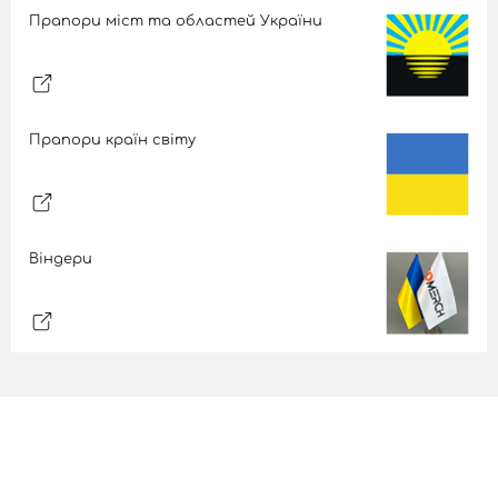
Прапори міст та областей України
Прапори країн світу
Віндери