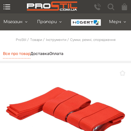
Магазин
Прапори
Мерч
ProStil
Товари
Інструменти
Сумки, ремні, спорядження
Все про товар
Доставка
Оплата