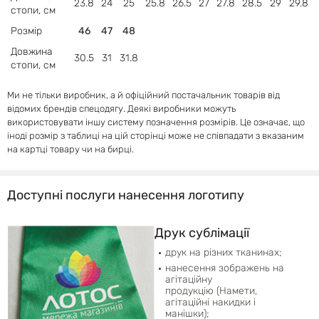
23.8
24
25
25.8
26.5
27
27.8
28.5
29
29.8
стопи, см
Розмір
46
47
48
Довжина
30.5
31
31.8
стопи, см
Ми не тільки виробник, а й офіційний постачальник товарів від
відомих брендів спецодягу. Деякі виробники можуть
використовувати іншу систему позначення розмірів. Це означає, що
іноді розмір з таблиці на цій сторінці може не співпадати з вказаним
на картці товару чи на бирці.
Доступні послуги нанесення логотипу
Друк сублімації
друк на різних тканинах;
нанесення зображень на
агітаційну
продукцію (Намети,
агітаційні накидки і
манішки);