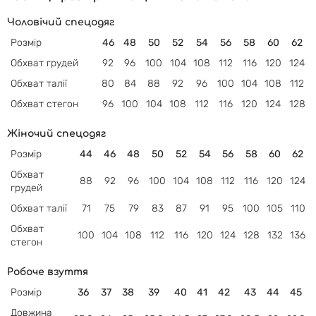
Чоловічий спецодяг
Розмір
46
48
50
52
54
56
58
60
62
Обхват грудей
92
96
100
104
108
112
116
120
124
Обхват талії
80
84
88
92
96
100
104
108
112
Обхват
стегон
96
100
104
108
112
116
120
124
128
Жіночий спецодяг
Розмір
44
46
48
50
52
54
56
58
60
62
Обхват
88
92
96
100
104
108
112
116
120
124
грудей
Обхват
талії
71
75
79
83
87
91
95
100
105
110
Обхват
100
104
108
112
116
120
124
128
132
136
стегон
Робоче взуття
Розмір
36
37
38
39
40
41
42
43
44
45
Довжина