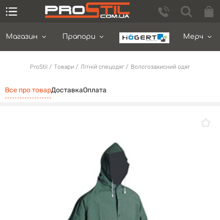
Магазин
Прапори
Мерч
ProStil
Товари
Літній спецодяг
Вологозахисний одяг
Все про товар
Доставка
Оплата