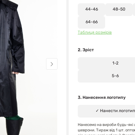
44-46
48-50
64-66
Таблиця розмірів
2. Зріст
1-2
5-6
3. Нанесення логотипу
✓ Нанести логотип
Нанесемо на вироби будь-які 
шеврони. Тираж від 1 шт. опто