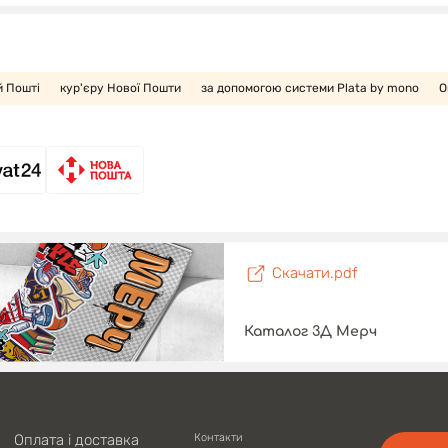
й Пошті
кур'єру Нової Пошти
за допомогою системи Plata by mono
О
Скачати.pdf
Каталог 3Д Мерч
Оплата і доставка
Контакти