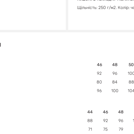
Щільність: 250 г/м2. Колір: 
Й
46
48
50
92
96
10
80
84
88
96
100
10
44
46
48
88
92
96
71
75
79