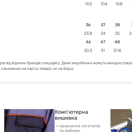
100
104
108
36
37
38
23.8
24
25
2
46
47
48
30.5
31
31.8
арів від відомих брендів спецодягу. Деякі виробники можуть використову
и з вказаним на картці товару чи на бирці.
Комп'ютерна
вишивка
нанесення логотипів
та емблем;