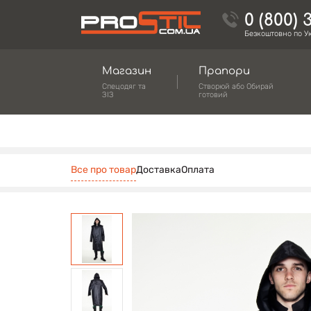
0 (800) 
Безкоштовно по Ук
Магазин
Прапори
Спецодяг та
Створюй або Обирай
ЗІЗ
готовий
Все про товар
Доставка
Оплата