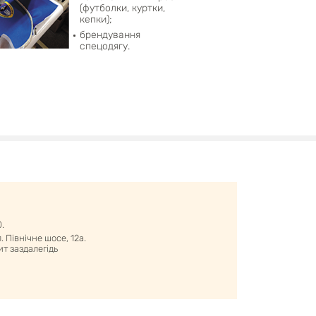
(футболки, куртки,
кепки);
брендування
спецодягу.
0.
 Північне шосе, 12а.
т заздалегідь