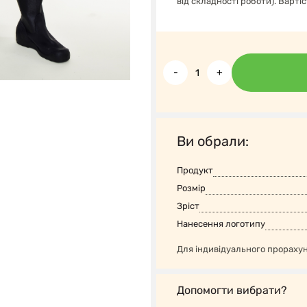
від складності роботи). Варті
-
+
Ви обрали:
Продукт
Розмір
Зріст
Нанесення логотипу
Для індивідуального прораху
Допомогти вибрати?