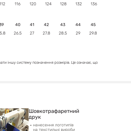
112
116
120
124
128
132
136
39
40
41
42
43
44
45
5.8
26.5
27
27.8
28.5
29
29.8
вати іншу систему позначення розмірів. Це означає, що
Шовкотрафаретний
друк
нанесення логотипів
на текстильні вироби