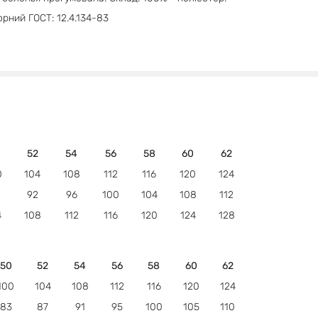
чорний ГОСТ: 12.4.134-83
52
54
56
58
60
62
0
104
108
112
116
120
124
92
96
100
104
108
112
4
108
112
116
120
124
128
50
52
54
56
58
60
62
100
104
108
112
116
120
124
83
87
91
95
100
105
110