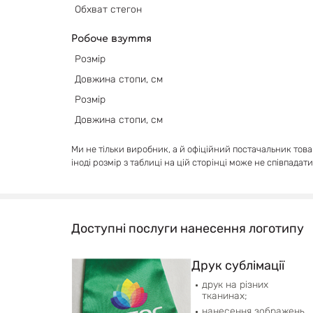
Обхват
стегон
Робоче взуття
Розмір
Довжина стопи, см
Розмір
Довжина стопи, см
Ми не тільки виробник, а й офіційний постачальник тов
іноді розмір з таблиці на цій сторінці може не співпадат
Доступні послуги нанесення логотипу
Друк сублімації
друк на різних
тканинах;
нанесення зображень