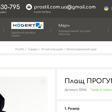
330-795
prostil.com.ua@gmail.com
з усіх питань
раїні
Мерч
Корпоративний та спорт
Офіційний дилер в
текстиль
Україні
ProStil
Товари
Літній спецодяг
Вологозахисний одяг
Плащ ПРОГ
Артикул: 0046
Товар в наявн
1. Розмір