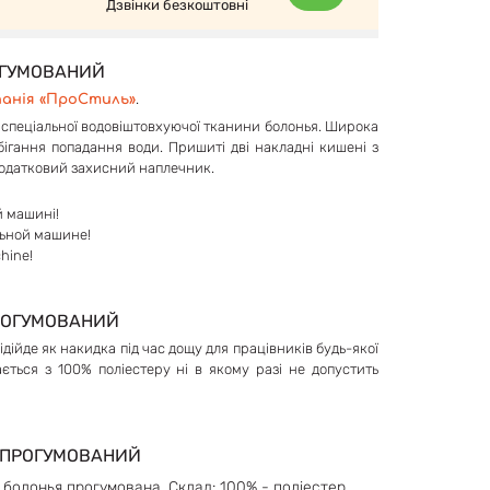
Дзвінки безкоштовні
РОГУМОВАНИЙ
.
панія «ПроСтиль»
спеціальної водовіштовхуючої тканини болонья. Широка
бігання попадання води. Пришиті дві накладні кишені з
додатковий захисний наплечник.
й машині!
льной машине!
hine!
ПРОГУМОВАНИЙ
дійде як накидка під час дощу для працівників будь-якої
ається з 100% поліестеру ні в якому разі не допустить
щ ПРОГУМОВАНИЙ
: болонья прогумована. Склад: 100% - поліестер.