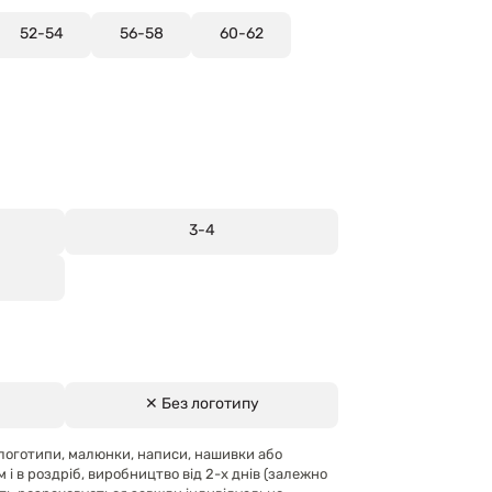
52-54
56-58
60-62
3-4
✕ Без логотипу
логотипи, малюнки, написи, нашивки або
м і в роздріб, виробництво від 2-х днів (залежно