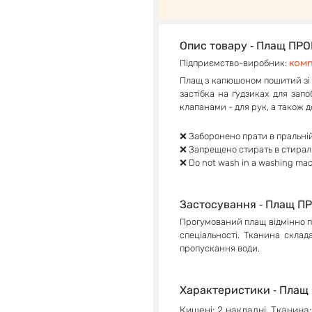
Опис товару ‐ Плащ П
Підприємство-виробник:
ком
Плащ з капюшоном пошитий зі 
застібка на ґудзиках для запо
клапанами - для рук, а також 
❌ Заборонено прати в пральні
❌ Запрещено стирать в стира
❌ Do not wash in a washing mac
Застосування ‐ Плащ 
Прогумований плащ відмінно пі
спеціальності. Тканина склад
пропускання води.
Характеристики ‐ Пла
Кишені: 2 накладні. Тканина