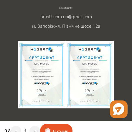
Контакти
prostil.com.ua@gmail.com
м. Запоріжжя, Північне шосе, 12а
-
+
0
₴
В кошик