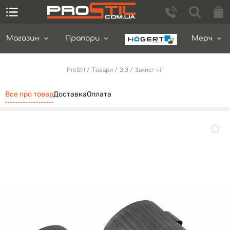
Магазин
Прапори
Мерч
ProStil
Товари
ЗІЗ
Захист ніг
Все про товар
Доставка
Оплата