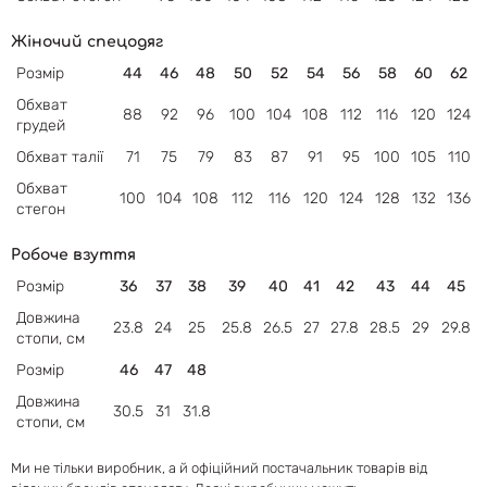
Жіночий спецодяг
Розмір
44
46
48
50
52
54
56
58
60
62
Обхват
88
92
96
100
104
108
112
116
120
124
грудей
Обхват
талії
71
75
79
83
87
91
95
100
105
110
Обхват
100
104
108
112
116
120
124
128
132
136
стегон
Робоче взуття
Розмір
36
37
38
39
40
41
42
43
44
45
Довжина
23.8
24
25
25.8
26.5
27
27.8
28.5
29
29.8
стопи, см
Розмір
46
47
48
Довжина
30.5
31
31.8
стопи, см
Ми не тільки виробник, а й офіційний постачальник товарів від