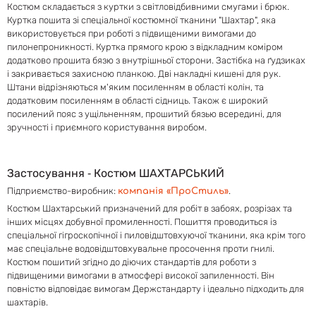
Костюм складається з куртки з світловідбивними смугами і брюк.
Куртка пошита зі спеціальної костюмної тканини "Шахтар", яка
використовується при роботі з підвищеними вимогами до
пилонепроникності. Куртка прямого крою з відкладним коміром
додатково прошита бязю з внутрішньої сторони. Застібка на ґудзиках
і закривається захисною планкою. Дві накладні кишені для рук.
Штани відрізняються м'яким посиленням в області колін, та
додатковим посиленням в області сідниць. Також є широкий
посилений пояс з ущільненням, прошитий бязью всередині, для
зручності і приємного користування виробом.
Застосування ‐ Костюм ШАХТАРСЬКИЙ
Підприємство-виробник:
.
компанія «ПроСтиль»
Костюм Шахтарський призначений для робіт в забоях, розрізах та
інших місцях добувної промиленності. Пошиття проводиться із
спеціальної гігроскопічної і пиловідштовхуючої тканини, яка крім того
має спеціальне водовідштовхувальне просочення проти гнилі .
Костюм пошитий згідно до діючих стандартів для роботи з
підвищеними вимогами в атмосфері високої запиленності. Він
повністю відповідає вимогам Держстандарту і ідеально підходить для
шахтарів.