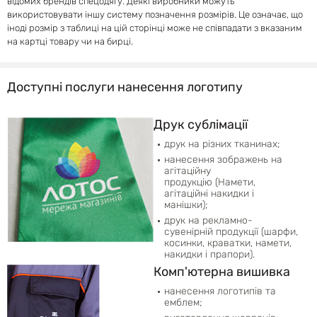
відомих брендів спецодягу. Деякі виробники можуть
використовувати іншу систему позначення розмірів. Це означає, що
іноді розмір з таблиці на цій сторінці може не співпадати з вказаним
на картці товару чи на бирці.
Доступні послуги нанесення логотипу
Друк сублімації
друк на різних тканинах;
нанесення зображень на
агітаційну
продукцію (Намети,
агітаційні накидки і
манішки);
друк на рекламно-
сувенірній продукції (шарфи,
косинки, краватки, намети,
накидки і прапори).
Комп'ютерна вишивка
нанесення логотипів та
емблем;