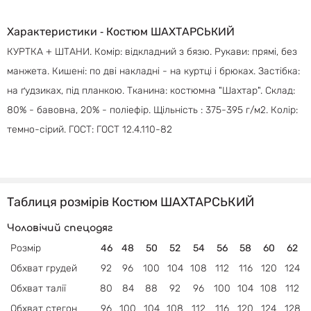
Характеристики ‐ Костюм ШАХТАРСЬКИЙ
КУРТКА + ШТАНИ. Комір: відкладний з бязю. Рукави: прямі, без
манжета. Кишені: по дві накладні - на куртці і брюках. Застібка:
на ґудзиках, під планкою. Тканина: костюмна "Шахтар". Склад:
80% - бавовна, 20% - поліефір. Щільність : 375-395 г/м2. Колір:
темно-сірий. ГОСТ: ГОСТ 12.4.110-82
Таблиця розмірів Костюм ШАХТАРСЬКИЙ
Чоловічий спецодяг
Розмір
46
48
50
52
54
56
58
60
62
Обхват грудей
92
96
100
104
108
112
116
120
124
Обхват талії
80
84
88
92
96
100
104
108
112
Обхват
стегон
96
100
104
108
112
116
120
124
128