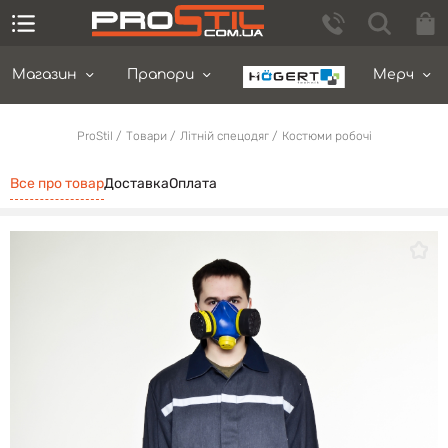
Магазин
Прапори
Мерч
ProStil
Товари
Літній спецодяг
Костюми робочі
Все про товар
Доставка
Оплата