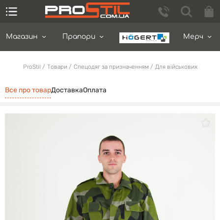
Магазин
Прапори
Мерч
ProStil
Товари
Спецодяг за призначенням
Для військових
Все про товар
Доставка
Оплата