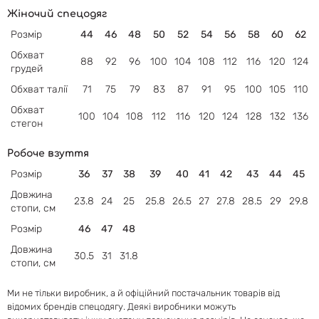
Жіночий спецодяг
Розмір
44
46
48
50
52
54
56
58
60
62
Обхват
88
92
96
100
104
108
112
116
120
124
грудей
Обхват
талії
71
75
79
83
87
91
95
100
105
110
Обхват
100
104
108
112
116
120
124
128
132
136
стегон
Робоче взуття
Розмір
36
37
38
39
40
41
42
43
44
45
Довжина
23.8
24
25
25.8
26.5
27
27.8
28.5
29
29.8
стопи, см
Розмір
46
47
48
Довжина
30.5
31
31.8
стопи, см
Ми не тільки виробник, а й офіційний постачальник товарів від
відомих брендів спецодягу. Деякі виробники можуть