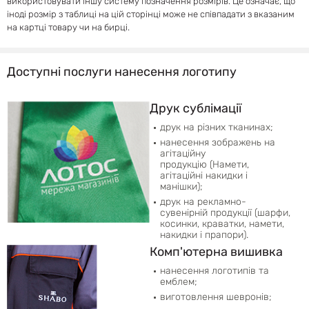
використовувати іншу систему позначення розмірів. Це означає, що
іноді розмір з таблиці на цій сторінці може не співпадати з вказаним
на картці товару чи на бирці.
Доступні послуги нанесення логотипу
Друк сублімації
друк на різних тканинах;
нанесення зображень на
агітаційну
продукцію (Намети,
агітаційні накидки і
манішки);
друк на рекламно-
сувенірній продукції (шарфи,
косинки, краватки, намети,
накидки і прапори).
Комп'ютерна вишивка
нанесення логотипів та
емблем;
виготовлення шевронів;