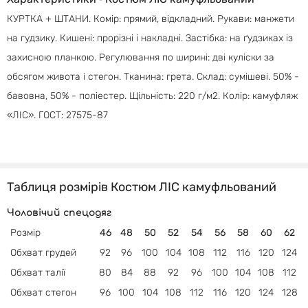
КУРТКА + ШТАНИ. Комір: прямий, відкладний. Рукави: манжети
на гудзику. Кишені: прорізні і накладні. Застібка: на ґудзиках із
захисною планкою. Регулювання по ширині: дві куліски за
обсягом живота і стегон. Тканина: грета. Склад: сумішеві. 50% -
бавовна, 50% - поліестер. Щільність: 220 г/м2. Колір: камуфляж
«ЛІС». ГОСТ: 27575-87
Таблиця розмірів Костюм ЛІС камуфльований
Чоловічий спецодяг
Розмір
46
48
50
52
54
56
58
60
62
Обхват грудей
92
96
100
104
108
112
116
120
124
Обхват талії
80
84
88
92
96
100
104
108
112
Обхват
стегон
96
100
104
108
112
116
120
124
128