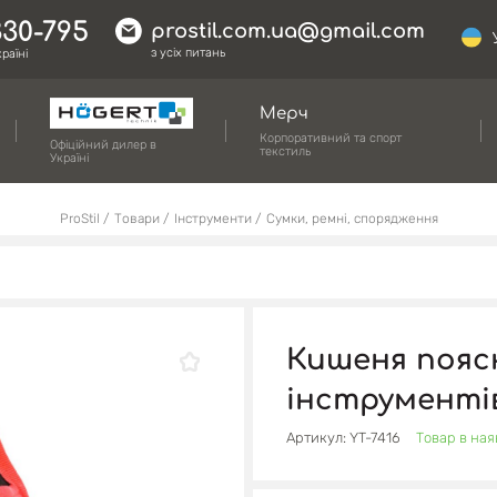
330-795
prostil.com.ua@gmail.com
з усіх питань
раїні
Мерч
Корпоративний та спорт
Офіційний дилер в
текстиль
Україні
ProStil
Товари
Інструменти
Сумки, ремні, спорядження
Кишеня поясн
інструментів
Артикул: YT-7416
Товар в ная