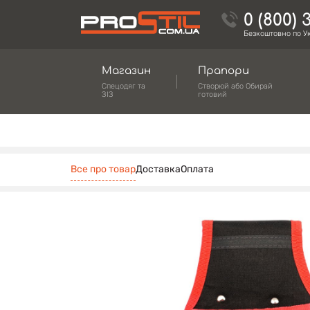
0 (800) 
Безкоштовно по Ук
Магазин
Прапори
Спецодяг та
Створюй або Обирай
ЗІЗ
готовий
Все про товар
Доставка
Оплата