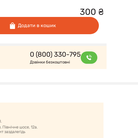
300
₴
Додати в кошик
0 (800) 330-795
Дзвінки безкоштовні
0.
 Північне шосе, 12а.
т заздалегідь