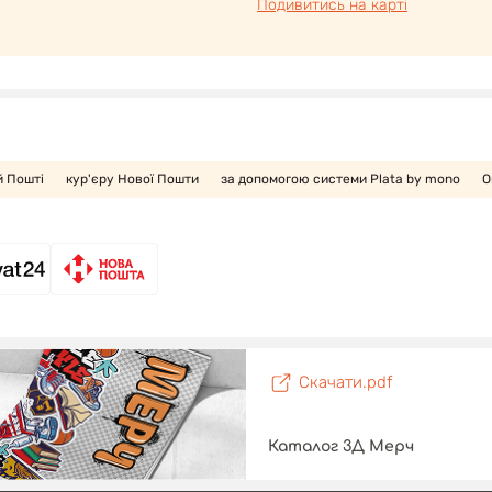
Подивитись на карті
й Пошті
кур'єру Нової Пошти
за допомогою системи Plata by mono
О
Скачати.pdf
Каталог 3Д Мерч