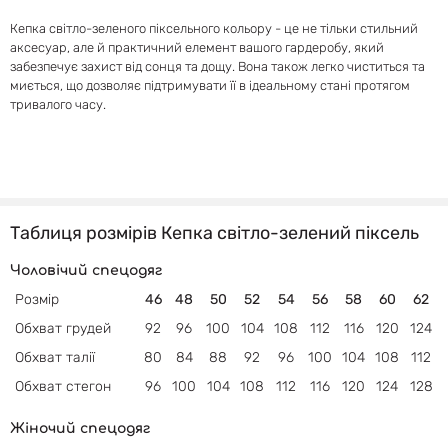
Кепка світло-зеленого піксельного кольору - це не тільки стильний
аксесуар, але й практичний елемент вашого гардеробу, який
забезпечує захист від сонця та дощу. Вона також легко чиститься та
миється, що дозволяє підтримувати її в ідеальному стані протягом
тривалого часу.
Таблиця розмірів Кепка світло-зелений піксель
Чоловічий спецодяг
Розмір
46
48
50
52
54
56
58
60
62
Обхват грудей
92
96
100
104
108
112
116
120
124
Обхват талії
80
84
88
92
96
100
104
108
112
Обхват
стегон
96
100
104
108
112
116
120
124
128
Жіночий спецодяг