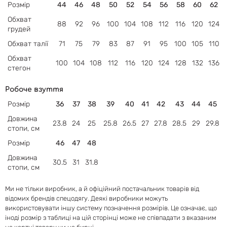
Розмір
44
46
48
50
52
54
56
58
60
62
Обхват
88
92
96
100
104
108
112
116
120
124
грудей
Обхват
талії
71
75
79
83
87
91
95
100
105
110
Обхват
100
104
108
112
116
120
124
128
132
136
стегон
Робоче взуття
Розмір
36
37
38
39
40
41
42
43
44
45
Довжина
23.8
24
25
25.8
26.5
27
27.8
28.5
29
29.8
стопи, см
Розмір
46
47
48
Довжина
30.5
31
31.8
стопи, см
Ми не тільки виробник, а й офіційний постачальник товарів від
відомих брендів спецодягу. Деякі виробники можуть
використовувати іншу систему позначення розмірів. Це означає, що
іноді розмір з таблиці на цій сторінці може не співпадати з вказаним