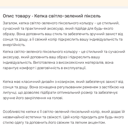
Опис товару ‐ Кепка світло-зелений піксель
Загалом, кепка світло-зеленого піксельного кольору - це стильний,
сучасний та практичний аксесуар, який підійде для будь-якого
образу. Вона доповнить ваш стиль та забезпечить зручний захист від
сонця та дощу, а її свіжий колір підкреслить вашу індивідуальність та
енергійність.
Кепка світло-зеленого піксельного кольору - це стильний та сучасний
аксесуар, який доповнить ваш образ і підкреслить вашу
індивідуальність. Виготовлена з високоякісних матеріалів, вона
гарантує комфорт і довговічність в експлуатації.
Кепка має класичний дизайн з козирком, який забезпечує захист від
сонця та дощу. Вона оснащена регульованим ременем з застібкою на
липучці, що дозволяє підібрати оптимальний розмір та забезпечує
зручне його закріплення на голові.
Особливістю кепки є її світло-зелений піксельний колір, який додає їй
незвичайної естетики та свіжості. Цей колір підходить для будь-якого
стилю одягу та доповнить його свіжим та легким акцентом.