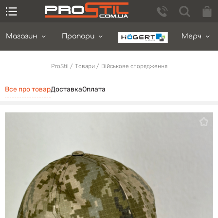
Магазин
Прапори
Мерч
ProStil
Товари
Військове спорядження
Все про товар
Доставка
Оплата