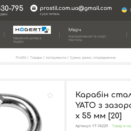
330-795
prostil.com.ua@gmail.com
з усіх питань
раїні
Мерч
Корпоративний та спорт
Офіційний дилер в
текстиль
Україні
ProStil
Товари
Інструменти
Сумки, ремні, спорядження
Карабін ста
YATO з зазоро
х 55 мм [20]
Артикул: YT-74229
Товар в на