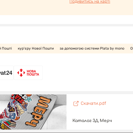
Подивитись на карті
й Пошті
кур'єру Нової Пошти
за допомогою системи Plata by mono
О
Скачати.pdf
Каталог 3Д Мерч