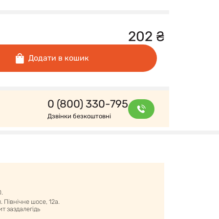
202
₴
Додати в кошик
0 (800) 330-795
Дзвінки безкоштовні
0.
 Північне шосе, 12а.
т заздалегідь