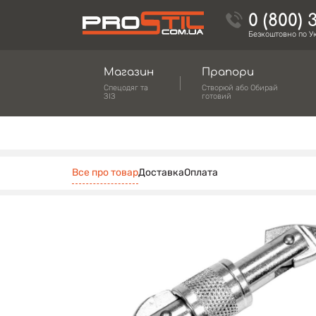
0 (800) 
Безкоштовно по Ук
Магазин
Прапори
Спецодяг та
Створюй або Обирай
ЗІЗ
готовий
Все про товар
Доставка
Оплата