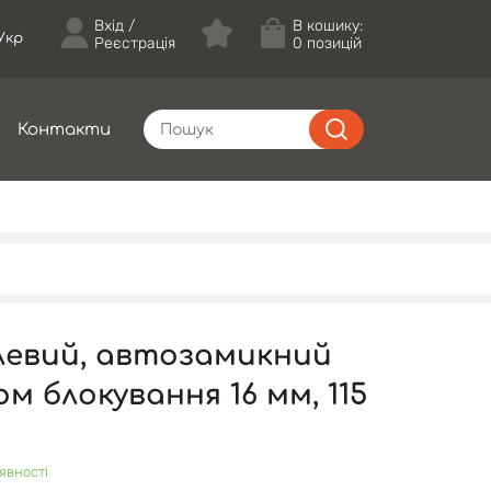
Вхід
В кошику:
Укр
Реєстрація
0 позицій
Контакти
левий, автозамикний
м блокування 16 мм, 115
явності