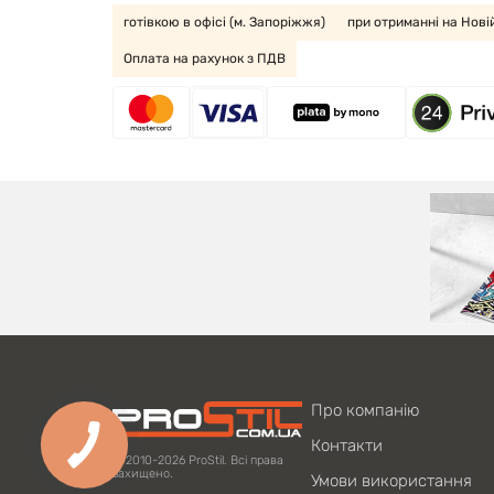
готівкою в офісі (м. Запоріжжя)
при отриманні на Нові
Оплата на рахунок з ПДВ
Про компанію
Контакти
© 2010-2026 ProStil. Всі права
захищено.
Умови використання