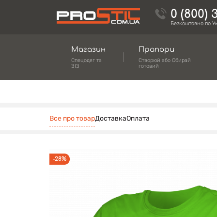
0 (800) 
Безкоштовно по Ук
Магазин
Прапори
Спецодяг та
Створюй або Обирай
ЗІЗ
готовий
Все про товар
Доставка
Оплата
-28%