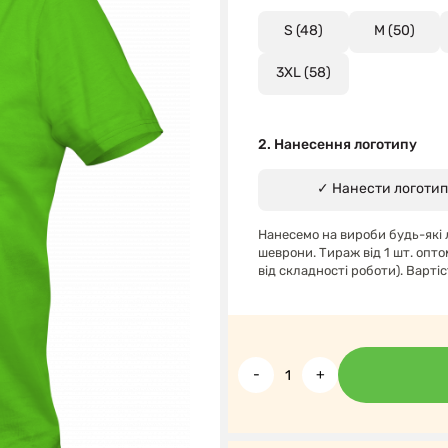
S (48)
M (50)
3XL (58)
2. Нанесення логотипу
✓ Нанести логотип
Нанесемо на вироби будь-які 
шеврони. Тираж від 1 шт. опто
від складності роботи). Варті
-
+