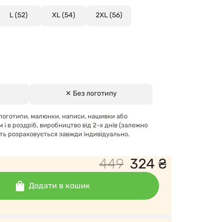
L (52)
XL (54)
2XL (56)
✕ Без логотипу
логотипи, малюнки, написи, нашивки або
м і в роздріб, виробництво від 2-х днів (залежно
сть розраховується завжди індивідуально.
449
324
₴
Додати в кошик