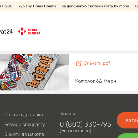
й Пошті
кур'єру Нової Пошти
за допомогою системи Plata by mono
О
Скачати.pdf
Каталог 3Д Мерч
Оплата і доставка
Контакти
Ката
0 (800) 330-795
Розміри спецодягу
(Безкоштовно)
Вимоги до макетів