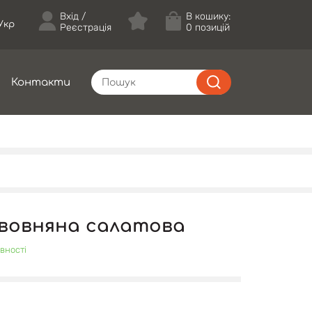
Вхід
В кошику:
Укр
Реєстрація
0 позицій
Контакти
вовняна салатова
вності