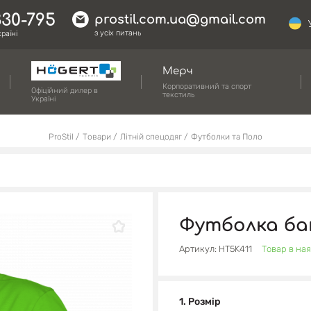
330-795
prostil.com.ua@gmail.com
з усіх питань
раїні
Мерч
Корпоративний та спорт
Офіційний дилер в
текстиль
Україні
ProStil
Товари
Літній спецодяг
Футболки та Поло
Футболка ба
Артикул: HT5K411
Товар в ная
1. Розмір