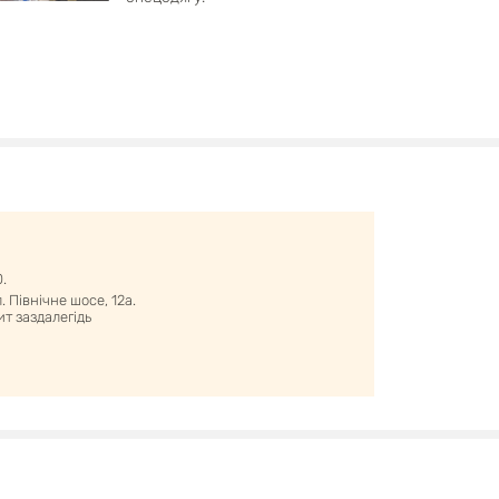
0.
 Північне шосе, 12а.
т заздалегідь