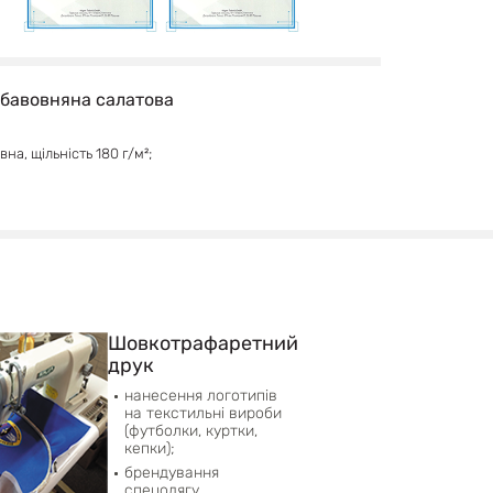
 бавовняна салатова
на, щільність 180 г/м²;
Шовкотрафаретний
друк
нанесення логотипів
на текстильні вироби
(футболки, куртки,
кепки);
брендування
спецодягу.