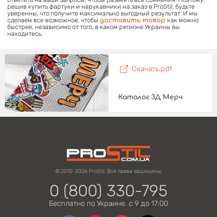
решив купить фартуки и нарукавники на заказ в ProStil, будьте
уверенны, что получите максимально выгодный результат. И мы
сделаем все возможное, чтобы
как можно
доставить товар
быстрее, независимо от того, в каком регионе Украины вы
находитесь.
Скачать.pdf
Каталог 3Д Мерч
© 2010-2026 ProStil. Все права защищены.
0 (800) 330-795
Бесплатно по Украине. с 9 до 17:00