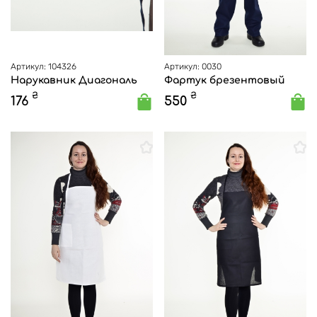
Артикул: 104326
Артикул: 0030
Нарукавник Диагональ
Фартук брезентовый
₴
₴
176
550