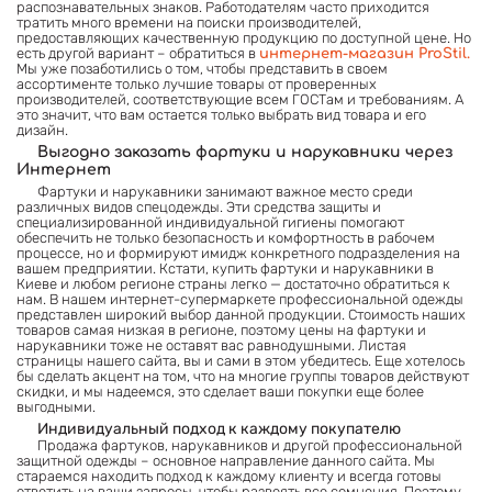
распознавательных знаков. Работодателям часто приходится
тратить много времени на поиски производителей,
предоставляющих качественную продукцию по доступной цене. Но
есть другой вариант – обратиться в
интернет-магазин ProStil.
Мы уже позаботились о том, чтобы представить в своем
ассортименте только лучшие товары от проверенных
производителей, соответствующие всем ГОСТам и требованиям. А
это значит, что вам остается только выбрать вид товара и его
дизайн.
Выгодно заказать фартуки и нарукавники через
Интернет
Фартуки и нарукавники занимают важное место среди
различных видов спецодежды. Эти средства защиты и
специализированной индивидуальной гигиены помогают
обеспечить не только безопасность и комфортность в рабочем
процессе, но и формируют имидж конкретного подразделения на
вашем предприятии. Кстати, купить фартуки и нарукавники в
Киеве и любом регионе страны легко — достаточно обратиться к
нам. В нашем интернет-супермаркете профессиональной одежды
представлен широкий выбор данной продукции. Стоимость наших
товаров самая низкая в регионе, поэтому цены на фартуки и
нарукавники тоже не оставят вас равнодушными. Листая
страницы нашего сайта, вы и сами в этом убедитесь. Еще хотелось
бы сделать акцент на том, что на многие группы товаров действуют
скидки, и мы надеемся, это сделает ваши покупки еще более
выгодными.
Индивидуальный подход к каждому покупателю
Продажа фартуков, нарукавников и другой профессиональной
защитной одежды – основное направление данного сайта. Мы
стараемся находить подход к каждому клиенту и всегда готовы
ответить на ваши запросы, чтобы развеять все сомнения. Поэтому,