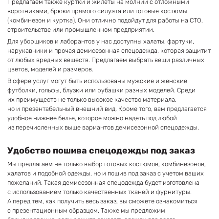
Предлагаем также куртки и жилеты на молнии с отложными
воротниками, брюки прямого силуэта или готовые костюмы
(комбинезон и куртка). Они отлично подойдут для работы на СТО,
строительстве или промышленном предприятии.
Для уборщиков и лаборантов у нас доступны халаты, фартуки,
нарукавники и прочая демисезонная спецодежда, которая защитит
от любых вредных веществ. Предлагаем выбрать вещи различных
цветов, моделей и размеров.
В сфере услуг могут быть использованы мужские и женские
футболки, гольфы, блузки или рубашки разных моделей. Среди
их преимуществ не только высокое качество материала,
но и презентабельный внешний вид. Кроме того, вам предлагается
удобное нижнее белье, которое можно надеть под любой
из перечисленных выше вариантов демисезонной спецодежды.
Удобство пошива спецодежды под заказ
Мы предлагаем не только выбор готовых костюмов, комбинезонов,
халатов и подобной одежды, но и пошив под заказ с учетом ваших
пожеланий. Такая демисезонная спецодежда будет изготовлена
с использованием только качественных тканей и фурнитуры.
А перед тем, как получить весь заказ, вы сможете ознакомиться
с презентационным образцом. Также мы предложим