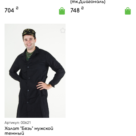
(тк.Диагональ)
₴
₴
704
748
Артикул: 00621
Халат "Бязь" мужской
темный