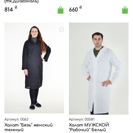
(тк.Диагональ)
₴
₴
814
660
Артикул: 0062
Артикул: 00581
Халат "Бязь" женский
Халат МУЖСКОЙ
темный
"Рабочий" Белый