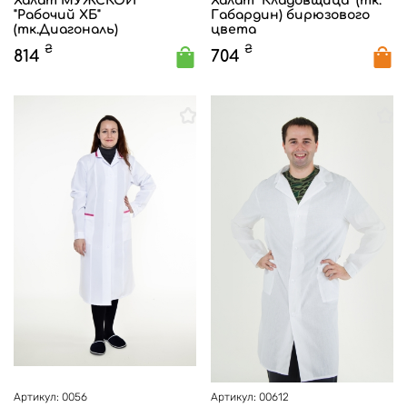
Халат МУЖСКОЙ
Халат "Кладовщица" (тк.
"Рабочий ХБ"
Габардин) бирюзового
(тк.Диагональ)
цвета
₴
₴
814
704
Артикул: 0056
Артикул: 00612