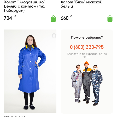
Халат "Кладовщица"
Халат "Бязь" мужской
Белый с кантом (тк.
белый
Габардин)
₴
₴
704
660
Помочь выбрать?
0 (800) 330-795
Бесплатно по Украине. с 9 до
17:00