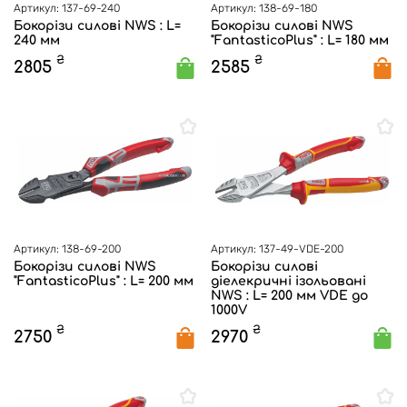
Артикул: 137-69-240
Артикул: 138-69-180
Бокорізи силові NWS : L=
Бокорізи силові NWS
240 мм
"FantasticoPlus" : L= 180 мм
₴
₴
2805
2585
Артикул: 138-69-200
Артикул: 137-49-VDE-200
Бокорізи силові NWS
Бокорізи силові
"FantasticoPlus" : L= 200 мм
діелекричні ізольовані
NWS : L= 200 мм VDE до
1000V
₴
₴
2750
2970