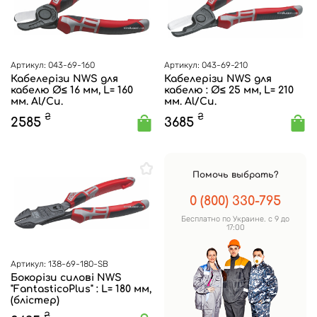
Артикул: 043-69-160
Артикул: 043-69-210
Кабелерізи NWS для
Кабелерізи NWS для
кабелю Ø≤ 16 мм, L= 160
кабелю : Ø≤ 25 мм, L= 210
мм. Al/Cu.
мм. Al/Cu.
₴
₴
2585
3685
Помочь выбрать?
0 (800) 330-795
Бесплатно по Украине. с 9 до
17:00
Артикул: 138-69-180-SB
Бокорізи силові NWS
"FantasticoPlus" : L= 180 мм,
(блістер)
₴