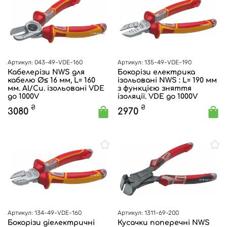
Артикул: 043-49-VDE-160
Артикул: 135-49-VDE-190
Кабелерізи NWS для
Бокорізи електрика
кабелю Ø≤ 16 мм, L= 160
ізольовані NWS : L= 190 мм
мм. Al/Cu. ізольовані VDE
з функцією зняття
до 1000V
ізоляції. VDE до 1000V
₴
₴
3080
2970
Артикул: 134-49-VDE-160
Артикул: 1311-69-200
Бокорізи діелектричні
Кусачки поперечні NWS