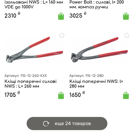
ізольовані NWS : L= 160 мм
Power Bolt : силові, l= 200
VDE до 1000V
мм. композ ручки
₴
₴
2310
3025
Артикул: 115-12-260-KX3
Артикул: 115-12-280
Кліщі поперечні силові
Кліщі поперечні NWS: l=
NWS : L= 260 мм
280 мм
₴
₴
1705
1650
еще 24 товаров