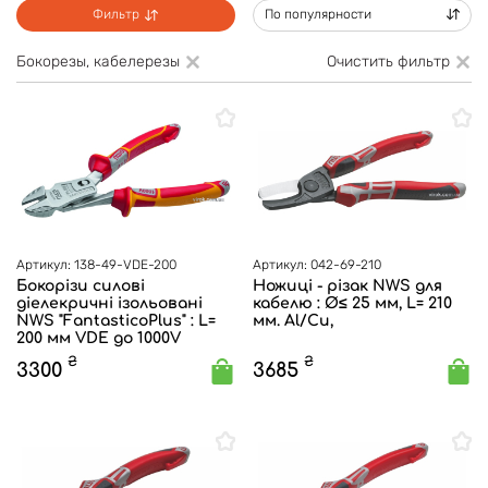
Фильтр
По популярности
Бокорезы, кабелерезы
Очистить фильтр
Артикул: 138-49-VDE-200
Артикул: 042-69-210
Бокорізи силові
Ножиці - різак NWS для
діелекричні ізольовані
кабелю : Ø≤ 25 мм, L= 210
NWS "FantasticoPlus" : L=
мм. Al/Cu,
200 мм VDE до 1000V
₴
₴
3300
3685