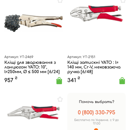
Артикул: YT-2469
Артикул: YT-2151
Кліщі для зварювання з
Кліщі затискні YATO : l=
ланцюгом YATO: 10",
140 мм, Cr-V, нековзаюча
l=250мм, Ø ≤ 500 мм [6/24]
ручка [6/48]
₴
₴
957
341
Помочь выбрать?
0 (800) 330-795
Бесплатно по Украине. с 9 до
17:00