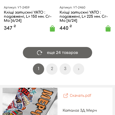
Артикул: YT-2459
Артикул: YT-2460
Кліщі затискні YATO :
Кліщі затискні YATO :
подовжені, L= 150 мм. Cr-
подовжені, L= 225 мм. Cr-
Mo [6/24]
Mo [6/24]
₴
₴
347
440
еще 24 товаров
1
2
3
Скачать.pdf
Каталог 3Д Мерч