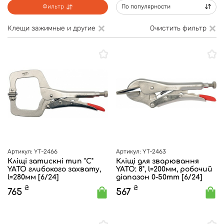
Фильтр
По популярности
Клещи зажимные и другие
Очистить фильтр
Артикул: YT-2466
Артикул: YT-2463
Кліщі затискні тип "С"
Кліщі для зварювання
YATO глибокого захвату,
YATO: 8", l=200мм, робочий
l=280мм [6/24]
діапазон 0-50mm [6/24]
₴
₴
765
567