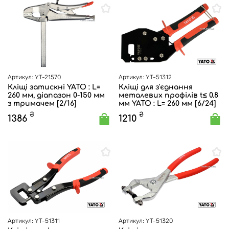
Артикул: YT-21570
Артикул: YT-51312
Кліщі затискні YATO : L=
Кліщі для з'єднання
260 мм, діапазон 0-150 мм
металевих профілів t≤ 0.8
з тримачем [2/16]
мм YATO : L= 260 мм [6/24]
₴
₴
1386
1210
Артикул: YT-51311
Артикул: YT-51320