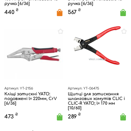
ручка [6/36]
ручка [6/36]
₴
₴
440
567
Артикул: YT-2156
Артикул: YT-06475
Кліщі затискні YATO:
Щипці для затискання
подовжені l= 220мм, CrV
шлангових хомутів CLIC і
[6/36]
CLIC-R YATO; l= 170 мм
[10/60]
₴
₴
473
289