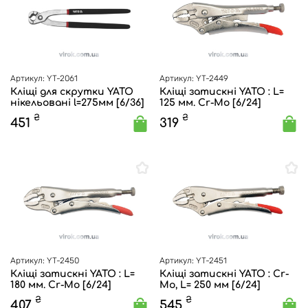
Артикул: YT-2061
Артикул: YT-2449
Кліщі для скрутки YATO
Кліщі затискні YATO : L=
нікельовані l=275мм [6/36]
125 мм. Cr-Mo [6/24]
₴
₴
451
319
Артикул: YT-2450
Артикул: YT-2451
Кліщі затискні YATO : L=
Кліщі затискні YATO : Cr-
180 мм. Cr-Mo [6/24]
Mo, L= 250 мм [6/24]
₴
₴
407
545