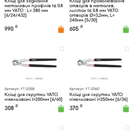
Кліщі для з'єднання
Кліщі для проколювання
металевих профілів t≤ 0.8
отворів в металев.
мм YATO : L= 280 мм
листах t≤ 0.8 мм YATO
[6/24/432]
отворів Ø=3,2мм, L=
240мм [5/30]
₴
₴
990
605
Артикул: YT-2058
Артикул: YT-2060
Кліщі для скрутки YATO
Кліщі для скрутки YATO
нікельовані l=200мм [6/60]
нікельовані l=250мм [6/36]
₴
₴
308
370