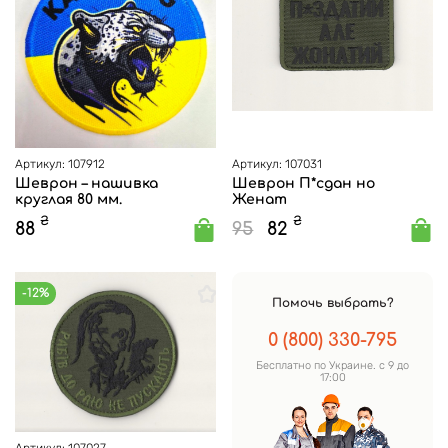
Артикул: 107912
Артикул: 107031
Шеврон – нашивка
Шеврон П*сдан но
круглая 80 мм.
Женат
₴
₴
88
95
82
-12%
Помочь выбрать?
0 (800) 330-795
Бесплатно по Украине. с 9 до
17:00