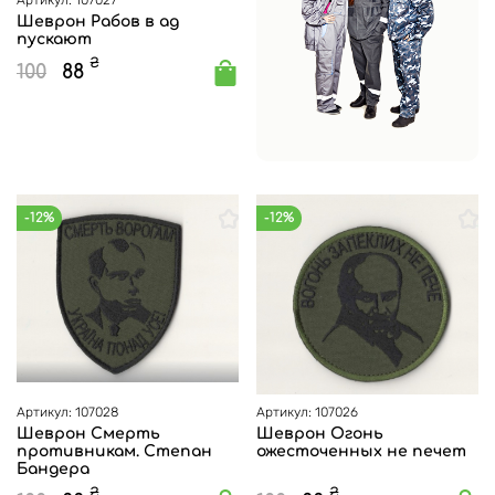
Артикул: 107027
Шеврон Рабов в ад
пускают
₴
100
88
-12%
-12%
Артикул: 107028
Артикул: 107026
Шеврон Смерть
Шеврон Огонь
противникам. Степан
ожесточенных не печет
Бандера
₴
₴