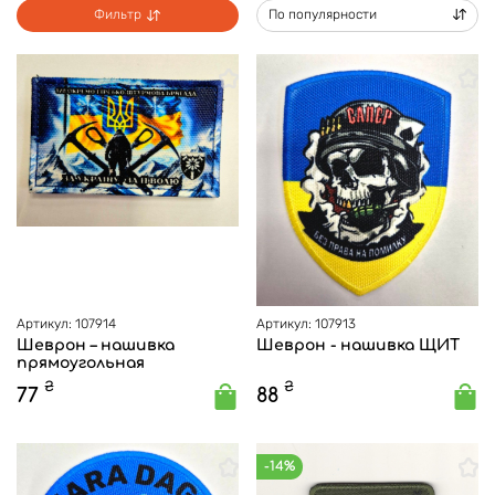
Фильтр
По популярности
Артикул: 107914
Артикул: 107913
Шеврон – нашивка
Шеврон - нашивка ЩИТ
прямоугольная
₴
₴
77
88
-14%