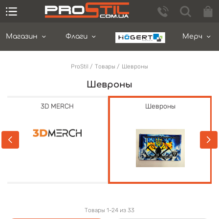
Магазин
Флаги
Мерч
ProStil
Товары
Шевроны
Шевроны
ю
3D MERCH
Шевроны
Товары 1-24 из 33