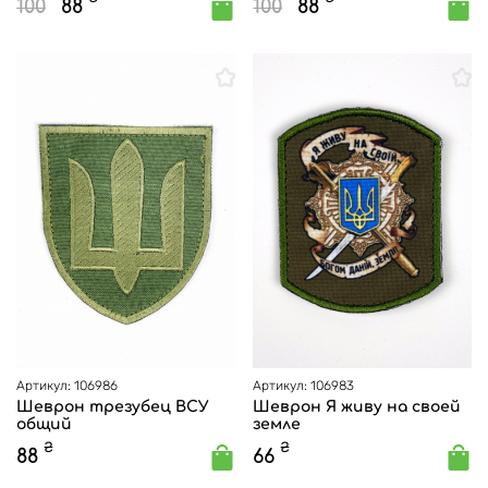
100
88
100
88
Артикул: 106986
Артикул: 106983
Шеврон трезубец ВСУ
Шеврон Я живу на своей
общий
земле
₴
₴
88
66