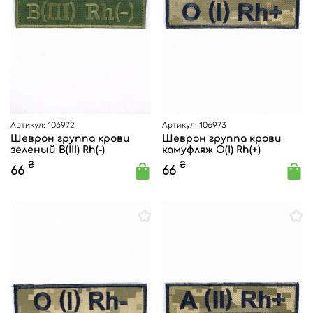
Артикул: 106972
Артикул: 106973
Шеврон группа крови
Шеврон группа крови
зеленый B(III) Rh(-)
камуфляж O(I) Rh(+)
₴
₴
66
66