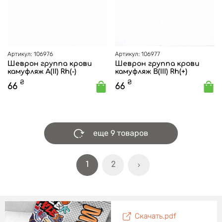
Артикул: 106976
Артикул: 106977
Шеврон группа крови
Шеврон группа крови
камуфляж A(II) Rh(-)
камуфляж B(III) Rh(+)
₴
₴
66
66
еще 9 товаров
1
2
Скачать.pdf