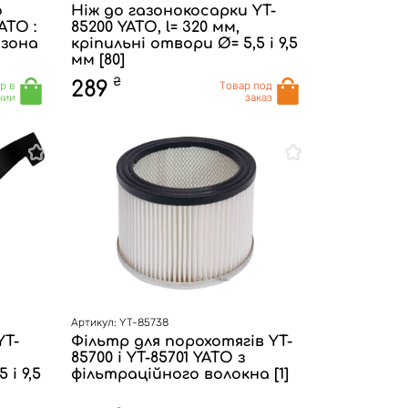
о
Ніж до газонокосарки YT-
ATO :
85200 YATO, l= 320 мм,
 зона
кріпильні отвори Ø= 5,5 і 9,5
мм [80]
₴
289
р в
Товар под
чии
заказ
Артикул: YT-85738
YT-
Фільтр для порохотягів YT-
85700 і YT-85701 YATO з
 і 9,5
фільтраційного волокна [1]