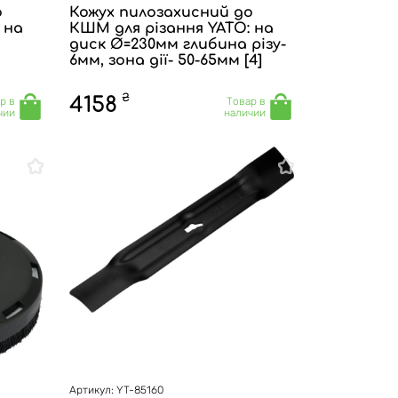
о
Кожух пилозахисний до
 на
КШМ для різання YATO: на
диск Ø=230мм глибина різу-
6мм, зона дії- 50-65мм [4]
₴
4158
р в
Товар в
чии
наличии
Артикул: YT-85160