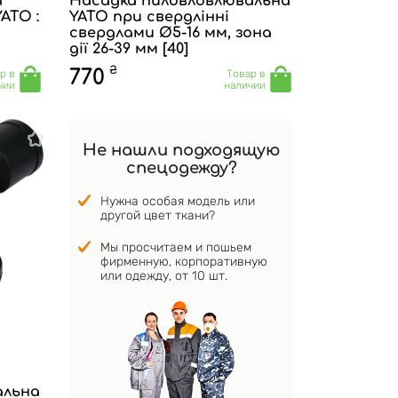
я
Насадка пиловловлювальна
ATO :
YATO при свердлінні
свердлами Ø5-16 мм, зона
дії 26-39 мм [40]
₴
770
р в
Товар в
чии
наличии
Не нашли подходящую
спецодежду?
Нужна особая модель или
другой цвет ткани?
Мы просчитаем и пошьем
фирменную, корпоративную
или одежду, от 10 шт.
альна