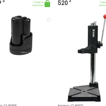
₴
₴
9
520
Товар в
Това
наличии
нали
л: YT-82909
Артикул: YT-82970