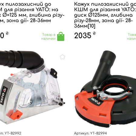
ух пилозахисний до
Кожух пилозахисний д
для різання YATO: на
КШМ для різання YATO:
 Ø=125 мм, глибина різу-
диск Ø125мм, глибина
м, зона дії- 28-36мм
різу-28мм, зона дії- 28-
36мм[10]
₴
₴
50
2035
Товар в
Това
наличии
нали
л: YT-82992
Артикул: YT-82994