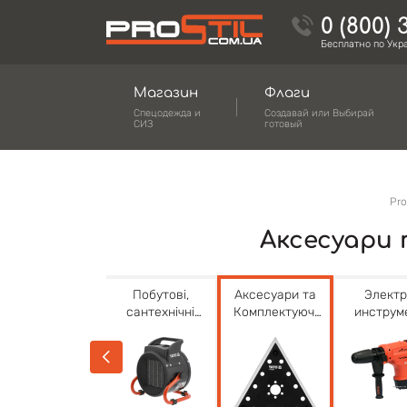
0 (800) 
Бесплатно по Укр
Магазин
Флаги
Спецодежда и
Создавай или Выбирай
СИЗ
готовый
Pro
Аксесуари
Бензиновый
Побутові,
Аксесуари та
Элект
инструмент та
сантехнічні
Комплектуючі
инструм
аксесуари
вироби і
до
обладнання
електроінстру
YATO
менту