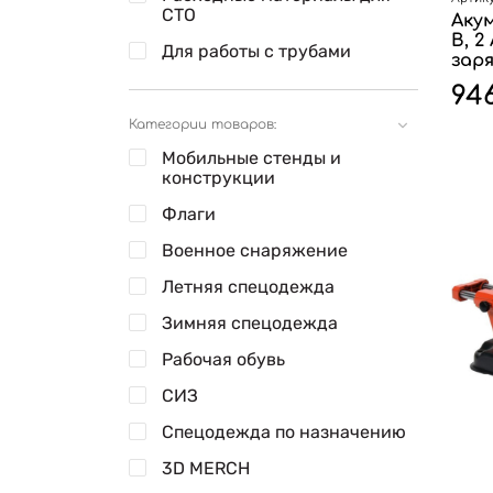
СТО
Акум
В, 2
Для работы с трубами
заря
94
Категории товаров:
Мобильные стенды и
конструкции
Флаги
Военное снаряжение
Летняя спецодежда
Зимняя спецодежда
Рабочая обувь
СИЗ
Спецодежда по назначению
3D MERCH