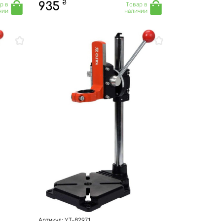
₴
935
р в
Товар в
чии
наличии
Артикул: YT-82971