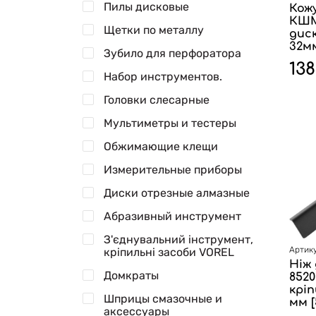
Пилы дисковые
Кож
КШМ 
Щетки по металлу
диск
32мм
Зубило для перфоратора
138
Набор инструментов.
Головки слесарные
Мультиметры и тестеры
Обжимающие клещи
Измерительные приборы
Диски отрезные алмазные
Абразивный инструмент
З'єднувальний інструмент,
Артику
кріпильні засоби VOREL
Ніж 
Домкраты
8520
кріп
Шприцы смазочные и
мм [
аксессуары