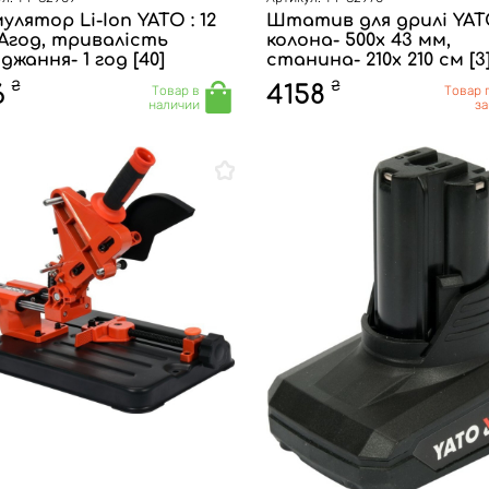
улятор Li-Ion YATO : 12
Штатив для дрилі YAT
 Агод, тривалість
колона- 500х 43 мм,
джання- 1 год [40]
станина- 210х 210 см [3
₴
₴
6
4158
Товар в
Товар 
наличии
за