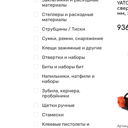
YATO
материалы
све
мм, 
Степлеры и расходные
материалы
93
Струбцины / Тиски
Сумки, ремни, снаряжение
Клещи зажимные и другие
Отвертки и наборы
Биты и наборы бит
Напильники, натфили и
наборы
Зубила, кернера,
пробойники
Щетки ручные
Стамески
Клеевые пистолеты и
Артику