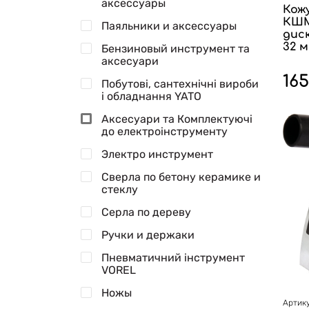
аксессуары
Кож
КШМ 
Паяльники и аксессуары
диск
32 м
Бензиновый инструмент та
аксесуари
16
Побутові, сантехнічні вироби
і обладнання YATO
Аксесуари та Комплектуючі
до електроінструменту
Электро инструмент
Сверла по бетону керамике и
стеклу
Серла по дереву
Ручки и держаки
Пневматичний інструмент
VOREL
Ножы
Артику