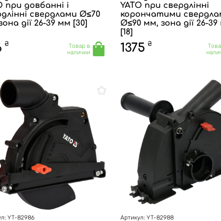
 при довбанні і
YATO при свердлінні
рдлінні свердлами Ø≤70
корончатими свердла
зона дії 26-39 мм [30]
Ø≤90 мм, зона дії 26-39
[18]
₴
₴
6
1375
Товар в
Това
наличии
нали
л: YT-82986
Артикул: YT-82988