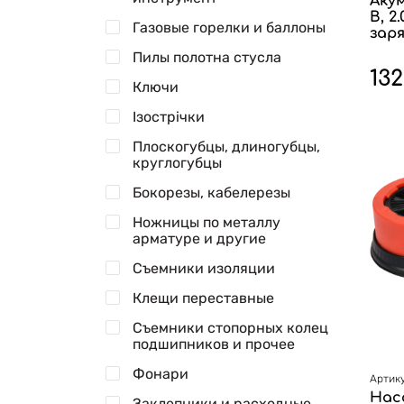
Акум
В, 2
Газовые горелки и баллоны
заря
Пилы полотна стусла
132
Ключи
Ізострічки
Плоскогубцы, длиногубцы,
круглогубцы
Бокорезы, кабелерезы
Ножницы по металлу
арматуре и другие
Съемники изоляции
Клещи переставные
Съемники стопорных колец
подшипников и прочее
Фонари
Артику
Нас
Заклепники и расходные