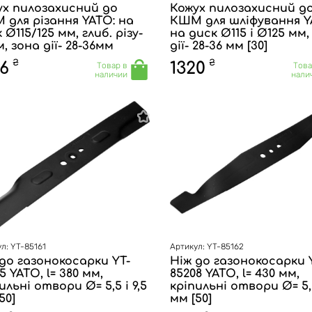
ух пилозахисний до
Кожух пилозахисний д
для різання YATO: на
КШМ для шліфування Y
 Ø115/125 мм, глиб. різу-
на диск Ø115 і Ø125 мм,
, зона дії- 28-36мм
дії- 28-36 мм [30]
₴
₴
6
1320
Товар в
Това
наличии
нали
л: YT-85161
Артикул: YT-85162
до газонокосарки YT-
Ніж до газонокосарки 
5 YATO, l= 380 мм,
85208 YATO, l= 430 мм,
ильні отвори Ø= 5,5 і 9,5
кріпильні отвори Ø= 5,5
50]
мм [50]