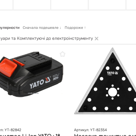
пулярности
Сначала подешевле
↓
Подороже
↑
уари та Комплектуючі до електроінструменту
л: YT-82842
Артикул: YT-82354