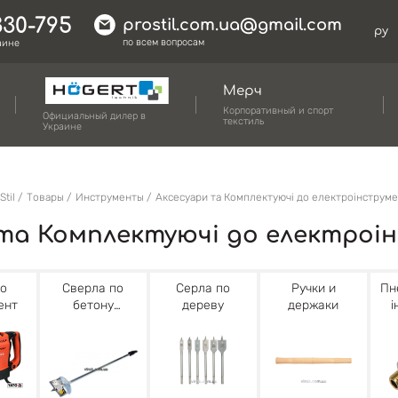
330-795
prostil.com.ua@gmail.com
ру
по всем вопросам
аине
Мерч
Корпоративный и спорт
Официальный дилер в
текстиль
Украине
Stil
Товары
Инструменты
Аксесуари та Комплектуючі до електроінструм
 та Комплектуючі до електроі
ро
Сверла по
Серла по
Ручки и
Пн
ент
бетону
дереву
держаки
і
керамике и
стеклу