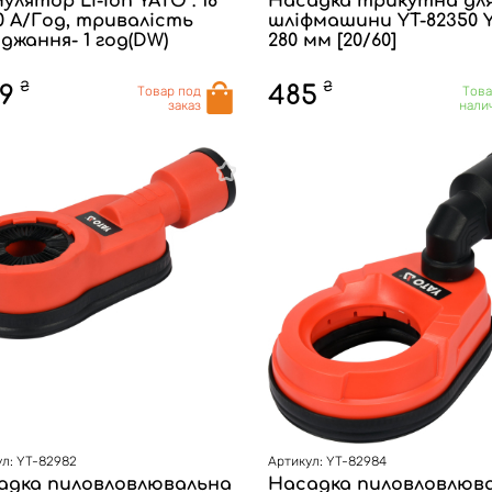
улятор Li-Ion YATO : 18
Насадка трикутна дл
.0 А/Год, тривалість
шліфмашини YT-82350 Y
джання- 1 год(DW)
280 мм [20/60]
₴
₴
9
485
Товар под
Това
заказ
нали
л: YT-82982
Артикул: YT-82984
адка пиловловлювальна
Насадка пиловловлюв