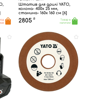
O,
Штатив для дрилі YATO,
колона- 400х 25 мм,
]
станина- 160х 160 см [6]
₴
2805
под
Товар в
каз
наличии