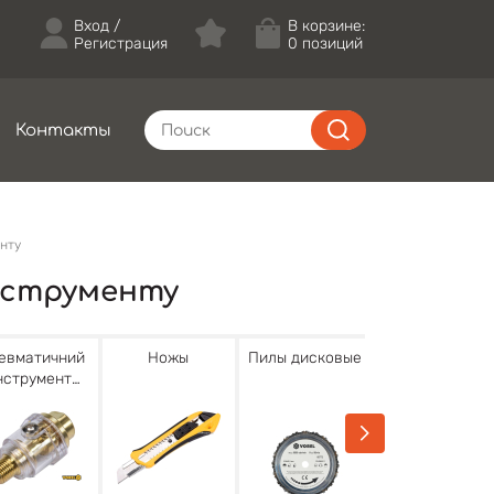
Вход
В корзине:
Регистрация
0 позиций
Контакты
енту
нструменту
евматичний
Ножы
Пилы дисковые
Щетки по
нструмент
металлу
VOREL