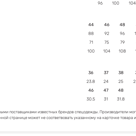
96
100
104
44
46
48
88
92
96
71
75
79
100
104
108
36
37
38
23.8
24
25
2
46
47
48
30.5
31
31.8
ными поставщиками известных брендов спецодежды. Производители могу
анной странице может не соответвовать указанному на карточке товара и