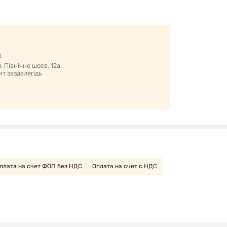
0.
 Північне шосе, 12а.
т заздалегідь
плата на счет ФОП без НДС
Оплата на счет с НДС