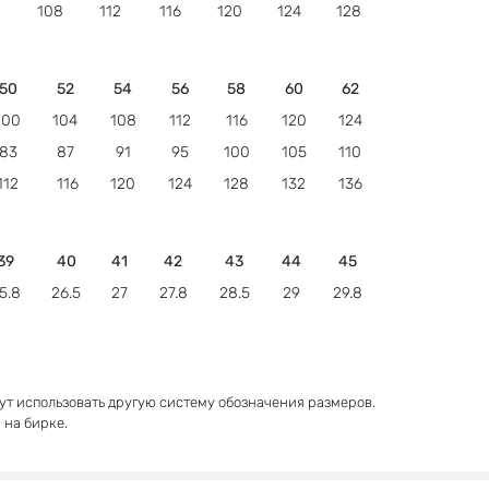
108
112
116
120
124
128
50
52
54
56
58
60
62
100
104
108
112
116
120
124
83
87
91
95
100
105
110
112
116
120
124
128
132
136
39
40
41
42
43
44
45
5.8
26.5
27
27.8
28.5
29
29.8
т использовать другую систему обозначения размеров.
 на бирке.