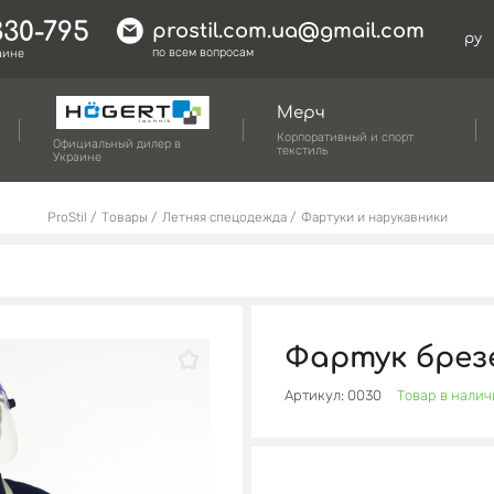
330-795
prostil.com.ua@gmail.com
ру
по всем вопросам
аине
Мерч
Корпоративный и спорт
Официальный дилер в
текстиль
Украине
ProStil
Товары
Летняя спецодежда
Фартуки и нарукавники
Фартук бре
Артикул: 0030
Товар в нали