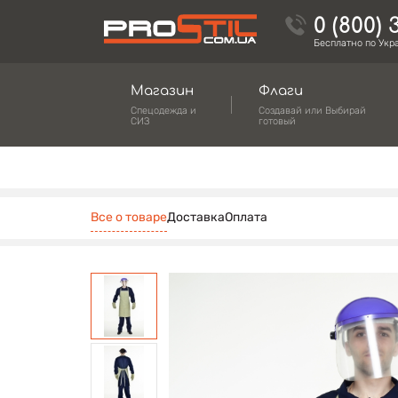
0 (800) 
Бесплатно по Укр
Магазин
Флаги
Спецодежда и
Создавай или Выбирай
СИЗ
готовый
Все о товаре
Доставка
Оплата