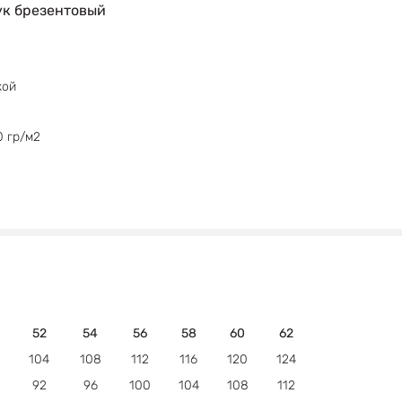
ук брезентовый
кой
0 гр/м2
52
54
56
58
60
62
104
108
112
116
120
124
92
96
100
104
108
112