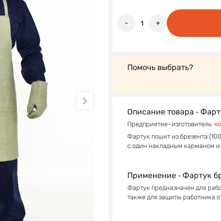
-
+
Помочь выбрать?
Описание товара ‐ Фар
Предприятие–изготовитель:
к
Фартук пошит из брезента (10
с один накладным карманом и 
Применение ‐ Фартук б
Фартук предназначен для рабо
также для защиты работника о