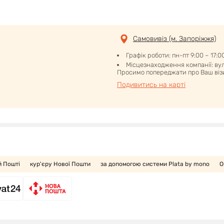
Самовивіз (м. Запоріжжя)
Графік роботи: пн-пт 9:00 – 17:0
Місцезнаходження компанії: вул.
Просимо попереджати про Ваш візи
Подивитись на карті
й Пошті
кур'єру Нової Пошти
за допомогою системи Plata by mono
О