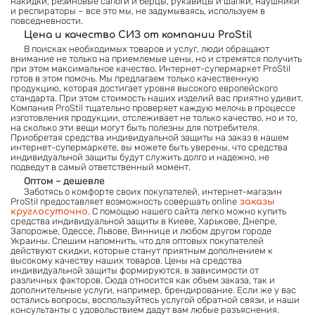
накидки, резиновые сапоги и берцы, рукавицы и шапки, наушники
и респираторы – все это мы, не задумываясь, используем в
повседневности.
Цена и качество СИЗ от компании ProStil
В поисках необходимых товаров и услуг, люди обращают
внимание не только на приемлемые цены, но и стремятся получить
при этом максимальное качество. Интернет-супермаркет ProStil
готов в этом помочь. Мы предлагаем только качественную
продукцию, которая достигает уровня высокого европейского
стандарта. При этом стоимость наших изделий вас приятно удивит.
Компания ProStil тщательно проверяет каждую мелочь в процессе
изготовления продукции, отслеживает не только качество, но и то,
на сколько эти вещи могут быть полезны для потребителя.
Приобретая средства индивидуальной защиты на заказ в нашем
интернет-супермаркете, вы можете быть уверены, что средства
индивидуальной защиты будут служить долго и надежно, не
подведут в самый ответственный момент.
Оптом – дешевле
Заботясь о комфорте своих покупателей, интернет-магазин
ProStil предоставляет возможность совершать online
заказы
. С помощью нашего сайта легко можно купить
круглосуточно
средства индивидуальной защиты в Киеве, Харькове, Днепре,
Запорожье, Одессе, Львове, Виннице и любом другом городе
Украины. Спешим напомнить, что для оптовых покупателей
действуют скидки, которые станут приятным дополнением к
высокому качеству наших товаров. Цены на средства
индивидуальной защиты формируются, в зависимости от
различных факторов. Сюда относится как объем заказа, так и
дополнительные услуги, например, брендирование. Если же у вас
остались вопросы, воспользуйтесь услугой обратной связи, и наши
консультанты с удовольствием дадут вам любые разъяснения.