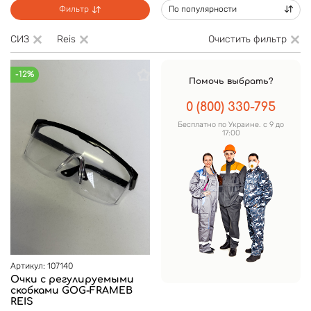
Фильтр
По популярности
СИЗ
Reis
Очистить фильтр
-12%
Помочь выбрать?
0 (800) 330-795
Бесплатно по Украине. с 9 до
17:00
Артикул: 107140
Очки с регулируемыми
скобками GOG-FRAMEB
REIS