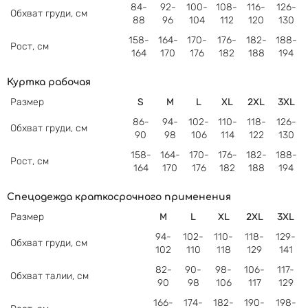
84-
92-
100-
108-
116-
126-
Обхват груди, см
88
96
104
112
120
130
158-
164-
170-
176-
182-
188-
Рост
,
см
164
170
176
182
188
194
Куртка рабочая
Размер
S
M
L
XL
2XL
3XL
86-
94-
102-
110-
118-
126-
Обхват груди, см
90
98
106
114
122
130
158-
164-
170-
176-
182-
188-
Рост
,
см
164
170
176
182
188
194
Спецодежда краткосрочного применения
Размер
M
L
XL
2XL
3XL
94-
102-
110-
118-
129-
Обхват груди, см
102
110
118
129
141
82-
90-
98-
106-
117-
Обхват
талии, см
90
98
106
117
129
166-
174-
182-
190-
198-