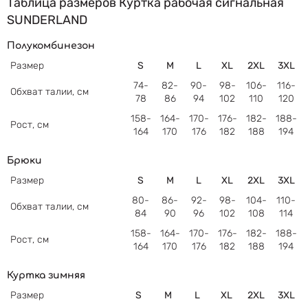
Таблица размеров Куртка рабочая сигнальная
SUNDERLAND
Полукомбинезон
Размер
S
M
L
XL
2XL
3XL
74-
82-
90-
98-
106-
116-
Обхват талии, см
78
86
94
102
110
120
158-
164-
170-
176-
182-
188-
Рост, см
164
170
176
182
188
194
Брюки
Размер
S
M
L
XL
2XL
3XL
80-
86-
92-
98-
104-
110-
Обхват
талии, см
84
90
96
102
108
114
158-
164-
170-
176-
182-
188-
Рост
,
см
164
170
176
182
188
194
Куртка зимняя
Размер
S
M
L
XL
2XL
3XL