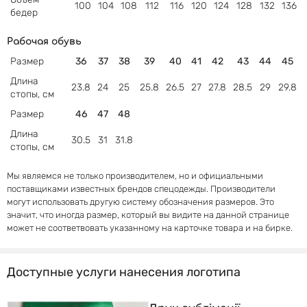
100
104
108
112
116
120
124
128
132
136
бедер
Рабочая обувь
Размер
36
37
38
39
40
41
42
43
44
45
Длина
23.8
24
25
25.8
26.5
27
27.8
28.5
29
29.8
стопы, см
Размер
46
47
48
Длина
30.5
31
31.8
стопы, см
Мы являемся не только производителем, но и официальными
поставщиками известных брендов спецодежды. Производители
могут использовать другую систему обозначения размеров. Это
значит, что иногда размер, который вы видите на данной странице
может не соответвовать указанному на карточке товара и на бирке.
Доступные услуги нанесения логотипа