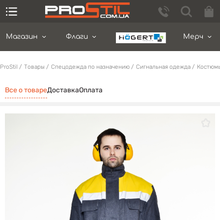
Магазин
Флаги
Мерч
ProStil
Товары
Спецодежда по назначению
Сигнальная одежда
Костюм
Все о товаре
Доставка
Оплата