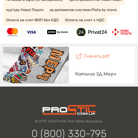
кур'єру Нової Пошти
за допомогою системи Plata by mono
Оплата на счет ФОП без НДС
Оплата на счет с НДС
Скачать.pdf
Каталог 3Д Мерч
© 2010-2026 ProStil. Все права защищены.
0 (800) 330-795