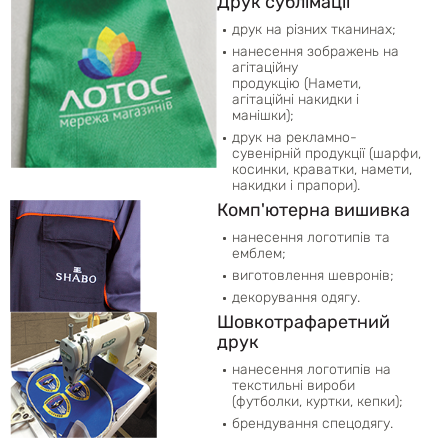
Друк сублімації
друк на різних тканинах;
нанесення зображень на
агітаційну
продукцію (Намети,
агітаційні накидки і
манішки);
друк на рекламно-
сувенірній продукції (шарфи,
косинки, краватки, намети,
накидки і прапори).
Комп'ютерна вишивка
нанесення логотипів та
емблем;
виготовлення шевронів;
декорування одягу.
Шовкотрафаретний
друк
нанесення логотипів на
текстильні вироби
(футболки, куртки, кепки);
брендування спецодягу.