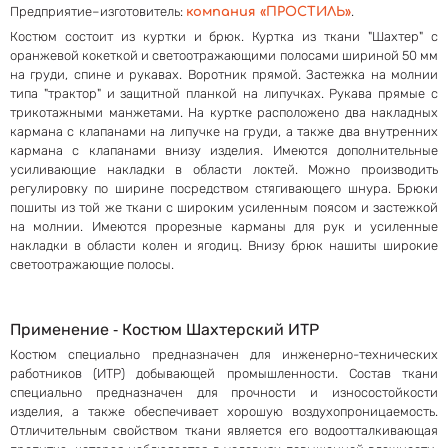
Предприятие–изготовитель:
.
компания «ПРОСТИЛЬ»
Костюм состоит из куртки и брюк. Куртка из ткани "Шахтер" с
оранжевой кокеткой и светоотражающими полосами шириной 50 мм
на груди, спине и рукавах. Воротник прямой. Застежка на молнии
типа "трактор" и защитной планкой на липучках. Рукава прямые с
трикотажными манжетами. На куртке расположено два накладных
кармана с клапанами на липучке на груди, а также два внутренних
кармана с клапанами внизу изделия. Имеются дополнительные
усиливающие накладки в области локтей. Можно производить
регулировку по ширине посредством стягивающего шнура. Брюки
пошиты из той же ткани с широким усиленным поясом и застежкой
на молнии. Имеются прорезные карманы для рук и усиленные
накладки в области колен и ягодиц. Внизу брюк нашиты широкие
светоотражающие полосы.
Применение ‐ Костюм Шахтерский ИТР
Костюм специально предназначен для инженерно-технических
работников (ИТР) добывающей промышленности. Состав ткани
специально предназначен для прочности и износостойкости
изделия, а также обеспечивает хорошую воздухопроницаемость.
Отличительным свойством ткани является его водоотталкивающая