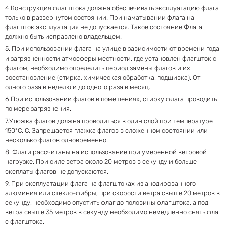
4.Конструкция флагштока должна обеспечивать эксплуатацию флага
только в развернутом состоянии. При наматывании флага на
флагшток эксплуатация не допускается. Такое состояние Флага
должно быть исправлено владельцем.
5. При использовании флага на улице в зависимости от времени года
и загрязненности атмосферы местности, где установлен флагшток с
флагом, необходимо определить период замены флагов и их
восстановление (стирка, химическая обработка, подшивка). От
одного раза в неделю и до одного раза в месяц.
6.При использовании флагов в помещениях, стирку флага проводить
по мере загрязнения.
7.Утюжка флагов должна проводиться в один слой при температуре
150°С. C. Запрещается глажка флагов в сложенном состоянии или
несколько флагов одновременно.
8. Флаги рассчитаны на использование при умеренной ветровой
нагрузке. При силе ветра около 20 метров в секунду и больше
эксплаты флагов не допускаются.
9. При эксплуатации флага на флагштоках из анодированного
алюминия или стекло-фибры, при скорости ветра свыше 20 метров в
секунду, необходимо опустить флаг до половины флагштока, а под
ветра свыше 35 метров в секунду необходимо немедленно снять флаг
с флагштока.