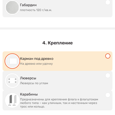
Габардин
плотность 120 г/кв.м.
4. Крепление
Карман под древко
На древко или удочку
Люверсы
Люверсы по углам
Карабины
Предназначены для крепления флага к флагштокам
любого типа – как уличным, так и настенным через
трос или кольцо.