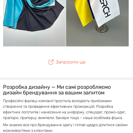
Запросити ще
Розробка дизайну — Ми самі розробляємо
дизайн брендування за вашим запитом
Професійні фахівці компанії простиль володіють прийомами
створення та проведення ефективних промоакцій. Розробка
ефектних логотипів і нанесення на уніформу, спецодяг, промо-одяг,
прапори, прапорці, вимпели, банери тощо – наша особлива фішка.
Ми знаємо все про брендування одягу і готові щедро ділитися своїми
можливостями з клієнтами.