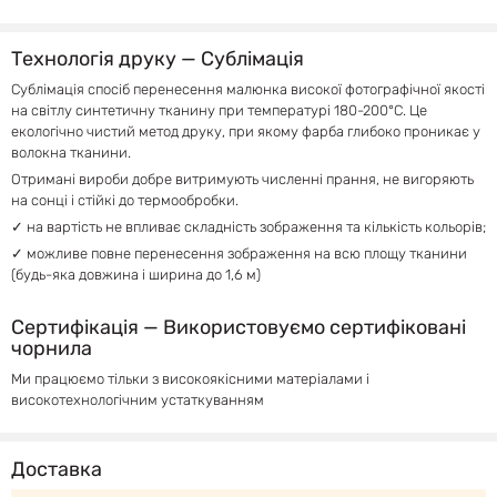
Технологія друку — Сублімація
Сублімація спосіб перенесення малюнка високої фотографічної якості
на світлу синтетичну тканину при температурі 180-200°С. Це
екологічно чистий метод друку, при якому фарба глибоко проникає у
волокна тканини.
Отримані вироби добре витримують численні прання, не вигоряють
на сонці і стійкі до термообробки.
✓ на вартість не впливає складність зображення та кількість кольорів;
✓ можливе повне перенесення зображення на всю площу тканини
(будь-яка довжина і ширина до 1,6 м)
Сертифікація — Використовуємо сертифіковані
чорнила
Ми працюємо тільки з високоякісними матеріалами і
високотехнологічним устаткуванням
Доставка